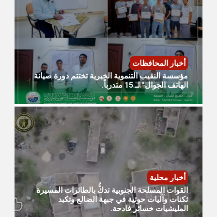
أخبار المحافظات
مؤسسة النقيب التنموية الخيرية تختتم دورة صيانة
الهاتف الجوال" لـ 15 متدرباً.
أخبار محلية
القوات المسلحة الجنوبية تدكُّ بالطائرات المسيرة
ثكنات وآليات حوثية في جبهة الضالع وتكبد
المليشيات خسائر فادحة.