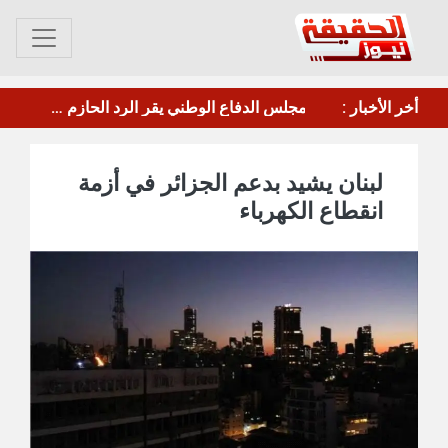
أخر الأخبار :
مأرب.. الحوثي يقصف معسكر"صحن الجنّ" بالصواريخ والطائرات المسيرة
لبنان يشيد بدعم الجزائر في أزمة
انقطاع الكهرباء