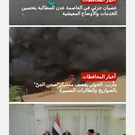
عصيان جزئي في العاصمة عدن للمطالبة بتحسين
الخدمات والأوضاع المعيشية
أخبار المحافظات
مأرب.. الحوثي يقصف معسكر"صحن الجنّ"
بالصواريخ والطائرات المسيرة