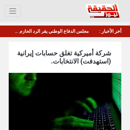
عصيان جزئي في العاصمة عدن للمطالبة بتحسين الخدمات والأوضاع المعيشية
أخر الأخبار :
مأرب.. الحوثي يقصف معسكر"صحن الجنّ" بالصواريخ والطائرات المسيرة
شركة أميركية تغلق حسابات إيرانية
(استهدفت) الانتخابات.