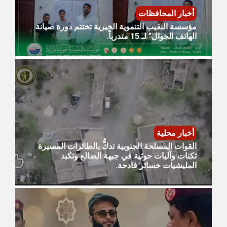
أخبار المحافظات
مؤسسة النقيب التنموية الخيرية تختتم دورة صيانة
الهاتف الجوال" لـ 15 متدرباً.
أخبار محلية
القوات المسلحة الجنوبية تدكُّ بالطائرات المسيرة
ثكنات وآليات حوثية في جبهة الضالع وتكبد
المليشيات خسائر فادحة.