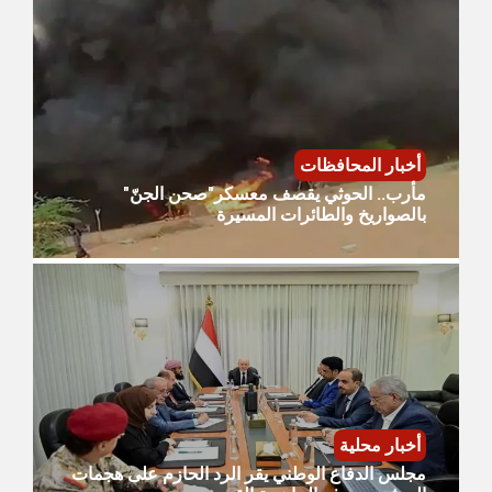
أخبار المحافظات
مأرب.. الحوثي يقصف معسكر"صحن الجنّ"
بالصواريخ والطائرات المسيرة
أخبار محلية
مجلس الدفاع الوطني يقر الرد الحازم على هجمات