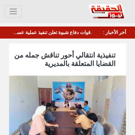
ترامب: أمريكا تحتاج لتعزيز ترسانتها بعد استنزافها بالحرب ضد إيران
أخر الأخبار :
استشهاد وإصابة 7 جنود من دفاع شبوة بقصف حوثي على حريب
تنفيذية انتقالي أحور تناقش جمله من
القضايا المتعلقة بالمديرية