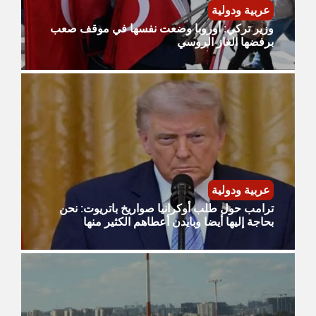
عربية ودولية
وزير تركي: أوروبا وضعت نفسها في موقف صعب
برفضها الغاز الروسي
عربية ودولية
ترامب حول طلب أوكرانيا صواريخ باتريوت: نحن
بحاجة إليها أيضا وبايدن أعطاهم الكثير منها