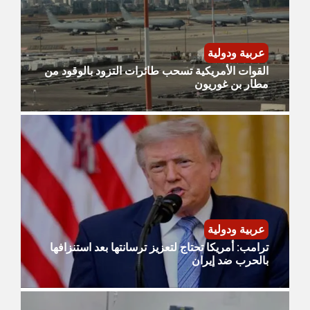
عربية ودولية
القوات الأمريكية تسحب طائرات التزود بالوقود من
مطار بن غوريون
عربية ودولية
ترامب: أمريكا تحتاج لتعزيز ترسانتها بعد استنزافها
بالحرب ضد إيران