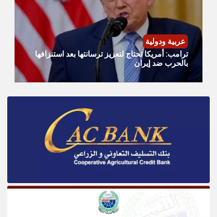
عربية ودولية
ترامب: أمريكا تحتاج لتعزيز ترسانتها بعد استنزافها
بالحرب ضد إيران