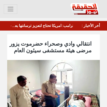
ترامب حول طلب أوكرانيا صواريخ باتريوت: نحن بحاجة إليها أيضا وبايدن أعطاهم الكثير منها
أخر الأخبار :
القوات الأمريكية تسحب طائرات التزود بالوقود من مطار بن غوريون
انتقالي وادي وصحراء حضرموت يزور
مرضى هيئة مستشفى سيئون العام