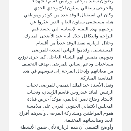
رضوان سعيد مرجان، ورئيس قسم الشهداء
والجرحى بإنتقالي سيئون الأخ وجدي الحدي.
وكان في استقبال الوفد عدد من كوادر وموظفي
هيئة مستشفى سيئون العام، الذين عبّروا عن
ترحيبهم بهذه اللفتة الإنسانية التي تجسد قيم
التراحم والتكافل خلال أيام عيد الأضحى المبارك.
وخلال الزيارة، تفقد الوفد عدداً من أقسام
المستشفى، وقدموا التهاني العيدية للمرضى
وذويهم، متمنين لهم الشفاء العاجل، كما جرى توزيع
مساعدات ودعم إنساني للمرضى، بهدف التخفيف
من معاناتهم وإدخال الفرحة إلى نفوسهم في هذه
المناسبة المباركة.
ونقل الأستاذ عبدالملك التميمي للمرضى تحيات
الرئيس القائد عيدروس قاسم الزُبيدي، وتحيات
الأستاذ وضاح نصر الحالمي، مؤكداً حرص قيادة
المجلس الانتقالي الجنوبي العربي على ملامسة
هموم المواطنين ومشاركة المرضى وأسرهم أفراح
العيد ومناسباتهم المختلفة.
وأوضح التميمي أن هذه الزيارة تأتي ضمن الأنشطة