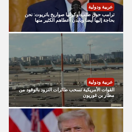
عربية ودولية
ترامب حول طلب أوكرانيا صواريخ باتريوت: نحن
بحاجة إليها أيضا وبايدن أعطاهم الكثير منها
عربية ودولية
القوات الأمريكية تسحب طائرات التزود بالوقود من
مطار بن غوريون