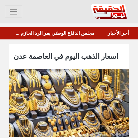
 والأوضاع المعيشية
أخر الأخبار :
مأرب.. الحوثي يقصف معسكر"صحن الجنّ" بالصواريخ والطائرات المسيرة
اسعار الذهب اليوم في العاصمة عدن