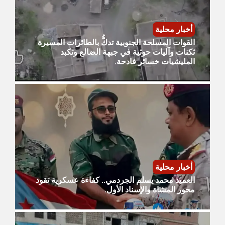
أخبار محلية
القوات المسلحة الجنوبية تدكُّ بالطائرات المسيرة
ثكنات وآليات حوثية في جبهة الضالع وتكبد
المليشيات خسائر فادحة.
أخبار محلية
العميد محمد يسلم الجردمي.. كفاءة عسكرية تقود
محور المشاة والإسناد الأول.