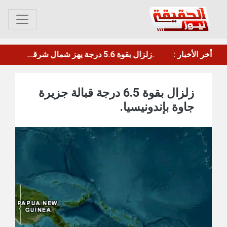
من التحية العسكرية إلى الوداع الأخير.. وفاة الطفل حمزة السقلدي متأثرًا بإصاباته في حريق خور مكسر
أخر الأخبار :
هزة أرضية بقوة 3.9 شعر بها سكان محافظة إب اليمنية
زلزال بقوة 6.5 درجة قبالة جزيرة
جاوة بإندونيسيا.