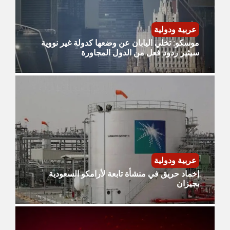
عربية ودولية
موسكو: تخلي اليابان عن وضعها كدولة غير نووية
سيثير ردود فعل من الدول المجاورة
عربية ودولية
إخماد حريق في منشأة تابعة لأرامكو السعودية
بجيزان