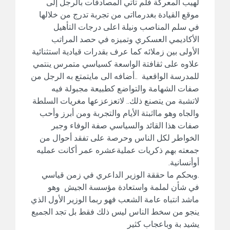
لهيب المعركة فلم تأتي المصادفات بالرجل إلى
موقع القيادة بغدرمااتى من تجربة تدرج من خلالها
في سلم المناصب ونيلة اعلى درجات التأهيل
الأكاديمي العسكري وتميزه في حصد المراتب
الأولى بين زملائه كما عرف بقدرات قيادية استثنائية
علاوه على ثقافتة الواسعة كسياسي متمرس ينتمي
للمدرسة الواقعية ..أضافه الى مايتمتع به الرجل من
صفات الشهامة والتواضع كطبيعة مجبولة فيه
لاتشبة من يتصنع ذلك.. لاتعزعزعها مغريات السلطة
والجاه وهو مااثبتة الأيام والتجربة ومن أبرز وأحب
صفات هذا القائد والسياسي صفة الوفاء وجبر
الخواطر لكل الناس وحرصة على تفقد أحوال من
جمعته بهم ذكريات عمليةعشره عمر أكانت عمليه
أوأنسانية.
.وبحكم ما حققة الوزير الداعري في زمن قياسي
في شأن لملمة واستعادة مؤسسة الجيش وهو
ماشد انتباه عامة الشعب فهو ربما الوزير الأول الذي
ينجو من سخط الناس ليس ذلك فقط بل تجد الجميع
يشيد بة وباعجاب كثير