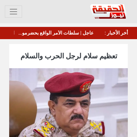
موسكو: تخلي اليابان عن وضعها كدولة غير نووية سيثير ردود فعل من الدول المجاورة
أخر الأخبار :
إخماد حريق في منشأة تابعة لأرامكو السعودية بجيزان
تعظيم سلام لرجل الحرب والسلام