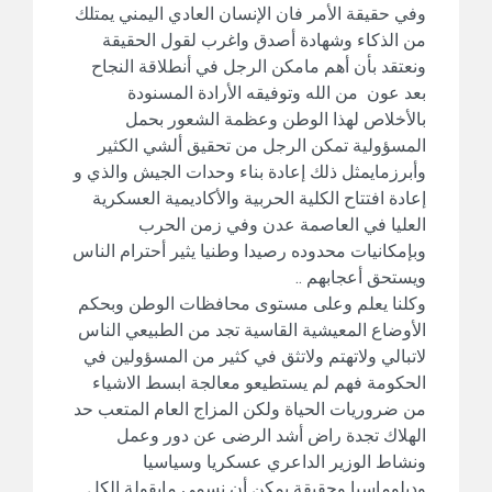
وفي حقيقة الأمر فان الإنسان العادي اليمني يمتلك
من الذكاء وشهادة أصدق واغرب لقول الحقيقة
ونعتقد بأن أهم مامكن الرجل في أنطلاقة النجاح
بعد عون من الله وتوفيقه الأرادة المسنودة
بالأخلاص لهذا الوطن وعظمة الشعور بحمل
المسؤولية تمكن الرجل من تحقيق ألشي الكثير
وأبرزمايمثل ذلك إعادة بناء وحدات الجيش والذي و
إعادة افتتاح الكلية الحربية والأكاديمية العسكرية
العليا في العاصمة عدن وفي زمن الحرب
وبإمكانيات محدوده رصيدا وطنيا يثير أحترام الناس
ويستحق أعجابهم ..
وكلنا يعلم وعلى مستوى محافظات الوطن وبحكم
الأوضاع المعيشية القاسية تجد من الطبيعي الناس
لاتبالي ولاتهتم ولاتثق في كثير من المسؤولين في
الحكومة فهم لم يستطيعو معالجة ابسط الاشياء
من ضروريات الحياة ولكن المزاج العام المتعب حد
الهلاك تجدة راض أشد الرضى عن دور وعمل
ونشاط الوزير الداعري عسكريا وسياسيا
ودبلوماسيا وحقيقة يمكن أن نسمي مايقولة الكل