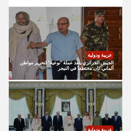
عربية ودولية
الجيش الجزائري ينفذ عملة "نوعية" لتحرير مواطن
ألماني كان مختطفا في النيجر
عربية ودولية