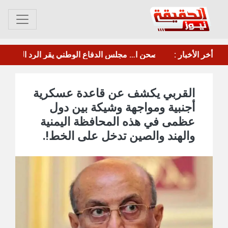
عصيان جزئي في العاصمة عدن للمطالبة بتحسين الخدمات والأوضاع المعيشية
أخر الأخبار :
مأرب.. الحوثي يقصف معسكر"صحن الجنّ" بالصواريخ والطائرات المسيرة
القربي يكشف عن قاعدة عسكرية
أجنبية ومواجهة وشيكة بين دول
عظمى في هذه المحافظة اليمنية
والهند والصين تدخل على الخط!.