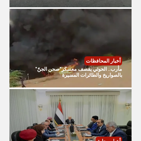
أخبار المحافظات
مأرب.. الحوثي يقصف معسكر"صحن الجنّ"
بالصواريخ والطائرات المسيرة