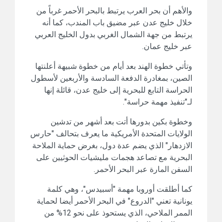
والأهم أن بحر العرب يرتبط بالبحر الأحمر غرباً من
خلال خليج عدن عبر مضيق باب المندب، كما أنه
يرتبط من جهة الشمال الغربي بدول الخليج العربي
عبر خليج عمان.
وتأتي خطوة الهند بعد أيام من خطوة شبيهة أعلنتها
الصين، بمغادرة الدفعة السادسة والأربعين لأسطول
الحراسة التابع للبحرية إلى خليج عدن، قائلة إنها
لـ"تنفيذ مهمة حراسة".
وخطوة بكين بدورها أتت بعد أشهر من تدشين
الولايات المتحدة الأمريكية ما يعرف بتحالف "حارس
الازدهار" الذي يضم عدة دول، بغرض حماية الملاحة
البحرية مع تصاعد هجمات مليشيات الحوثيين على
السفن المارة عبر البحر الأحمر.
كما أطلقت أوروبا مهمة "أسبيدس"، وهي كلمة
يونانية تعني "الدروع" في البحر الأحمر أيضا لحماية
الممر الملاحي، الذي يستحوذ على نحو 12% من