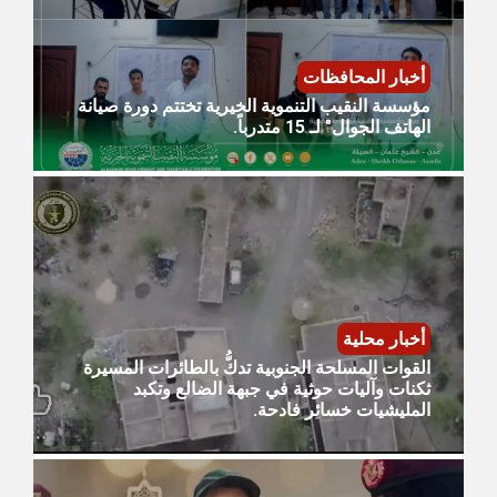
أخبار المحافظات
مؤسسة النقيب التنموية الخيرية تختتم دورة صيانة
الهاتف الجوال" لـ 15 متدرباً.
أخبار محلية
القوات المسلحة الجنوبية تدكُّ بالطائرات المسيرة
ثكنات وآليات حوثية في جبهة الضالع وتكبد
المليشيات خسائر فادحة.