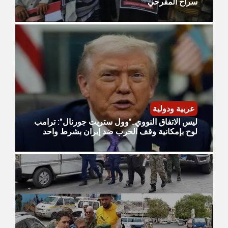
سراح المقرحي
عربية ودولية
ليس الاتفاق النووي.."وول ستريت جورنال": ترامب
لوح بإمكانية وقف الحرب ضد إيران بشرط واحد