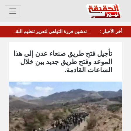
وقفة احتجاجية أمام سجن المنصورة تطالب بإطلاق سراح المقرحي
أخر الأخبار :
ليس الاتفاق النووي.."وول ستريت جورنال": ترامب لوح بإمكانية وقف الحرب ضد إيران بشرط واحد
تأجيل فتح طريق صنعاء عدن إلى هذا
الموعد وفتح طريق جديد بين خلال
الساعات القادمة.