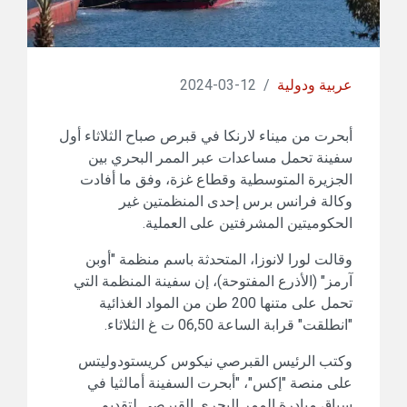
عربية ودولية
/
12-03-2024
أبحرت من ميناء لارنكا في قبرص صباح الثلاثاء أول
سفينة تحمل مساعدات عبر الممر البحري بين
الجزيرة المتوسطية وقطاع غزة، وفق ما أفادت
وكالة فرانس برس إحدى المنظمتين غير
الحكوميتين المشرفتين على العملية.
وقالت لورا لانوزا، المتحدثة باسم منظمة "أوبن
آرمز" (الأذرع المفتوحة)، إن سفينة المنظمة التي
تحمل على متنها 200 طن من المواد الغذائية
"انطلقت" قرابة الساعة 06,50 ت غ الثلاثاء.
وكتب الرئيس القبرصي نيكوس كريستودوليتس
على منصة "إكس"، "أبحرت السفينة أمالثيا في
سياق مبادرة الممر البحري القبرصي لتقديم