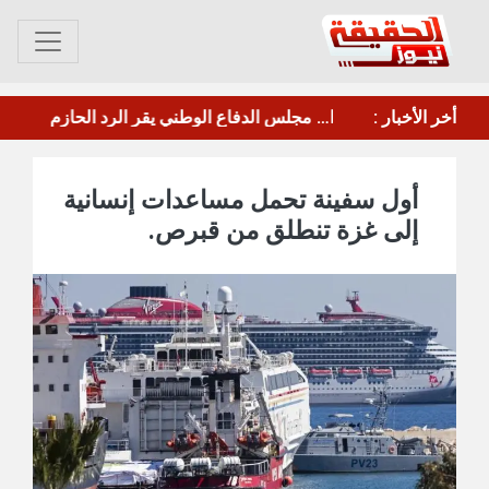
عصيان جزئي في العاصمة عدن للمطالبة بتحسين الخدمات والأوضاع المعيشية
أخر الأخبار :
مأرب.. الحوثي يقصف معسكر"صحن الجنّ" بالصواريخ والطائرات المسيرة
أول سفينة تحمل مساعدات إنسانية
إلى غزة تنطلق من قبرص.