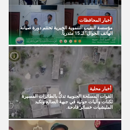
أخبار المحافظات
مؤسسة النقيب التنموية الخيرية تختتم دورة صيانة
الهاتف الجوال" لـ 15 متدرباً.
أخبار محلية
القوات المسلحة الجنوبية تدكُّ بالطائرات المسيرة
ثكنات وآليات حوثية في جبهة الضالع وتكبد
المليشيات خسائر فادحة.