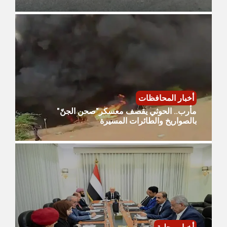
أخبار المحافظات
مأرب.. الحوثي يقصف معسكر"صحن الجنّ"
بالصواريخ والطائرات المسيرة