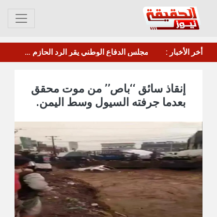
عصيان جزئي في العاصمة عدن للمطالبة بتحسين الخدمات والأوضاع المعيشية
أخر الأخبار :
مأرب.. الحوثي يقصف معسكر"صحن الجنّ" بالصواريخ والطائرات المسيرة
إنقاذ سائق ‘‘باص’’ من موت محقق
بعدما جرفته السيول وسط اليمن.