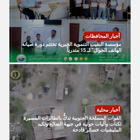
أخبار المحافظات
مؤسسة النقيب التنموية الخيرية تختتم دورة صيانة
الهاتف الجوال" لـ 15 متدرباً.
أخبار محلية
القوات المسلحة الجنوبية تدكُّ بالطائرات المسيرة
ثكنات وآليات حوثية في جبهة الضالع وتكبد
المليشيات خسائر فادحة.