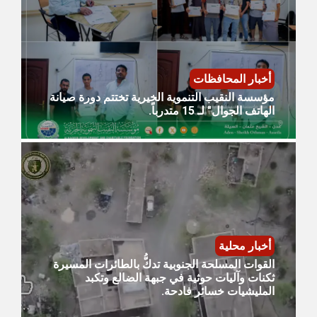
أخبار المحافظات
مؤسسة النقيب التنموية الخيرية تختتم دورة صيانة
الهاتف الجوال" لـ 15 متدرباً.
أخبار محلية
القوات المسلحة الجنوبية تدكُّ بالطائرات المسيرة
ثكنات وآليات حوثية في جبهة الضالع وتكبد
المليشيات خسائر فادحة.