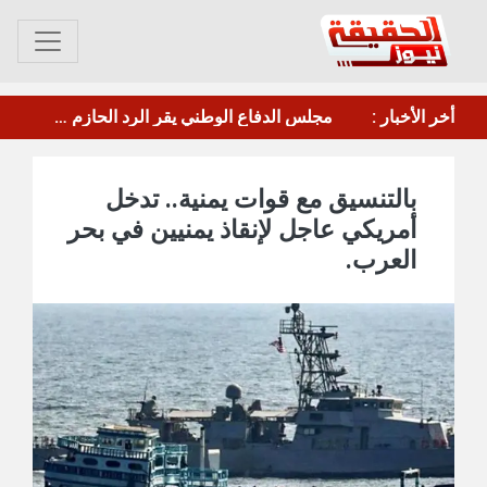
عصيان جزئي في العاصمة عدن للمطالبة بتحسين الخدمات والأوضاع المعيشية
أخر الأخبار :
مأرب.. الحوثي يقصف معسكر"صحن الجنّ" بالصواريخ والطائرات المسيرة
بالتنسيق مع قوات يمنية.. تدخل
أمريكي عاجل لإنقاذ يمنيين في بحر
العرب.