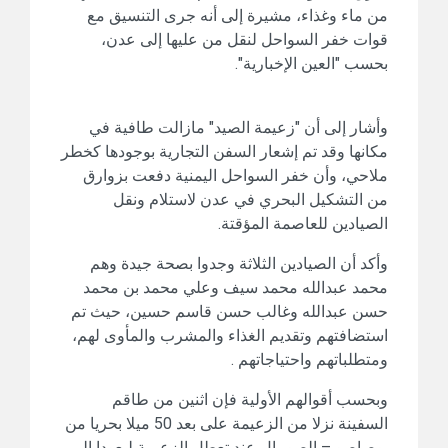
من ماء وغذاء، مشيرة إلى أنه جرى التنسيق مع
قوات خفر السواحل لنقل من عليها إلى عدن،
بحسب "العين الإخبارية".
وأشار إلى أن "زعيمة الصيد" مازالت طافية في
مكانها وقد تم إشعار السفن التجارية بوجودها كخطر
ملاحي، وأن خفر السواحل اليمنية دفعت بزوارق
من التشكيل البحري في عدن لاستلام ونقل
الصيادين للعاصمة المؤقتة.
وأكد أن الصيادين الثلاثة وجدوا بصحة جيدة وهم
محمد عبدالله محمد سيف وعلي محمد بن محمد
حسن عبدالله وغالب حسن قاسم حسين، حيث تم
استضافتهم وتقديم الغذاء والمشرب والمأوى لهم،
ومتطلباتهم واحتياجاتهم .
وبحسب أقوالهم الأولية فإن اثنين من طاقم
السفينة نزلا من الزعيمة على بعد 50 ميلا بحريا من
بوصاصو – الصومال عند تعطل الزعيمة ليعودا إلى