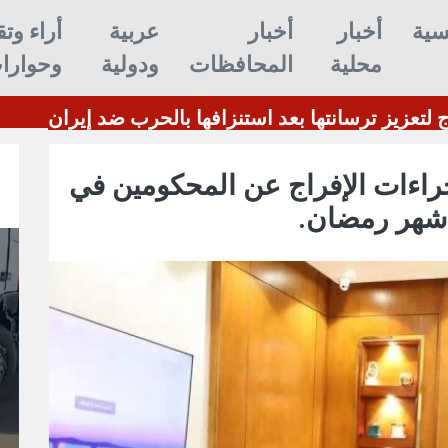
سية
أخبار
أخبار
عربية
أراء وتق
محلية
المحافظات
ودولية
وحوارا
ن غوريون
ترامب: أمريكا تحتاج لتعزي
ءات الإفراج عن المحكومين في
 شهر رمضان.