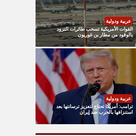
عربية ودولية
القوات الأمريكية تسحب طائرات التزود
بالوقود من مطار بن غوريون
عربية ودولية
ترامب: أمريكا تحتاج لتعزيز ترسانتها بعد
استنزافها بالحرب ضد إيران