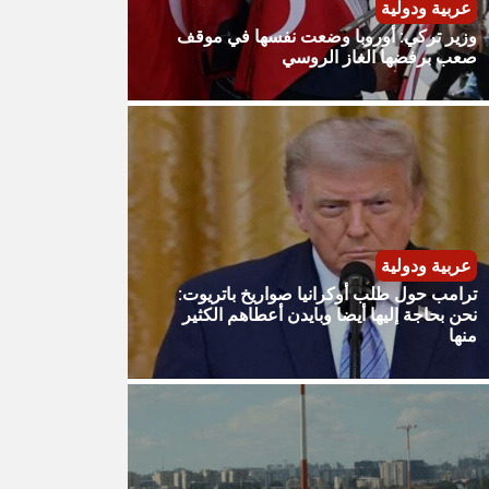
عربية ودولية
وزير تركي: أوروبا وضعت نفسها في موقف
صعب برفضها الغاز الروسي
عربية ودولية
ترامب حول طلب أوكرانيا صواريخ باتريوت:
نحن بحاجة إليها أيضا وبايدن أعطاهم الكثير
منها