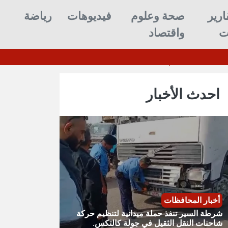
ارير
صحة وعلوم
فيديوهات
رياضة
ت
واقتصاد
ز ترسانتها بعد استنزافها بالحرب ضد إيران
احدث الأخبار
أخبار المحافظات
شرطة السير تنفذ حملة ميدانية لتنظيم حركة
شاحنات النقل الثقيل في جولة كالتكس.