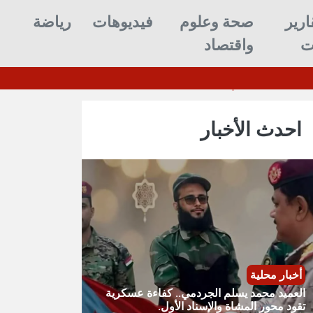
ارير
صحة وعلوم
فيديوهات
رياضة
ت
واقتصاد
لسوري وإصابة اثنين بهجوم في ريف دير الزور
احدث الأخبار
أخبار محلية
العميد محمد يسلم الجردمي.. كفاءة عسكرية
تقود محور المشاة والإسناد الأول.