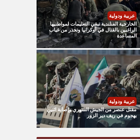
عربية ودولية
الخارجية الفنلندية تبقي التعليمات لمواطنيها
الراغبين بالقتال في أوكرانيا وتحذر من غياب
المساعدة
عربية ودولية
مقتل عنصر من الجيش السوري وإصابة اثنين
بهجوم في ريف دير الزور