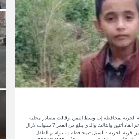
 الخربة بمحافظة إب وسط اليمن .وقالت مصادر محلية
ان السيول جرفت ثلاثة اخوان في سائلة الخربة تم انقاذ أثنين والثالث والذي يبلغ من العمر 7 سنوات لازال
من قرية الخربة - السبل -بمحافظة ٳب واسم الطفل