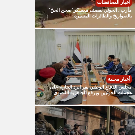
أخبار المحافظات
مأرب.. الحوثي يقصف معسكر"صحن الجنّ"
بالصواريخ والطائرات المسيرة
أخبار محلية
مجلس الدفاع الوطني يقر الرد الحازم على
هجمات الحوثيين ويرفع الجاهزية القصوى