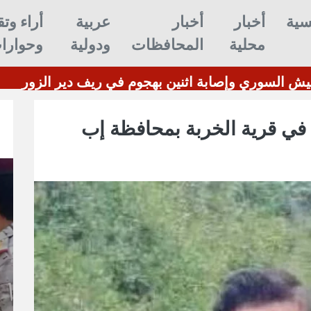
سية
أخبار
أخبار
عربية
أراء وتق
محلية
المحافظات
ودولية
وحوارا
الخارجية الفنلندية تبقي التعليمات لمواطنيها الراغبين بالقتال في أوكرانيا وتحذر من غياب المساعدة
مقتل عنصر من الجيش ا
في قرية الخربة بمحافظة إب