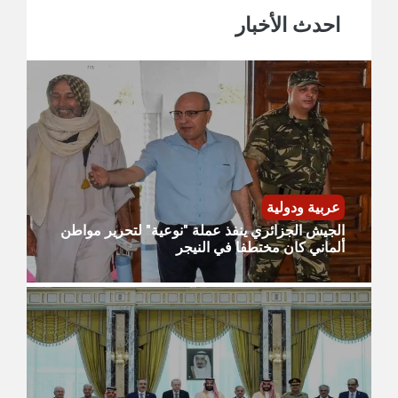
احدث الأخبار
عربية ودولية
الجيش الجزائري ينفذ عملة "نوعية" لتحرير مواطن
ألماني كان مختطفا في النيجر