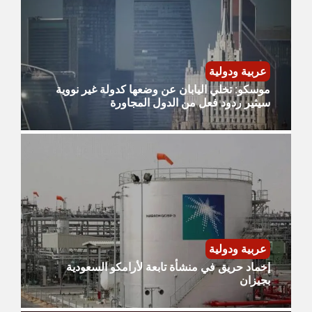
عربية ودولية
موسكو: تخلي اليابان عن وضعها كدولة غير نووية
سيثير ردود فعل من الدول المجاورة
عربية ودولية
إخماد حريق في منشأة تابعة لأرامكو السعودية
بجيزان