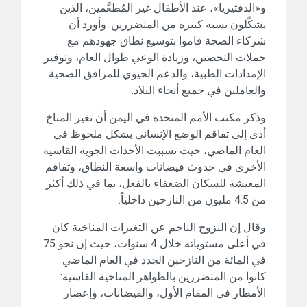
و«الدفتيريا»، عند الأطفال غير المُطعَّمين، الذين
يشكّلون نسبة كبيرة من المتضررين. وأورد أن
شركاء الصحة قاموا بتوسيع نطاق جهودهم مع
حملات التحصين، وزيادة الوعي طوال العام، وتوفير
الإمدادات الطبية، والدعم الحيوي للمرافق الصحية
والعاملين في جميع أنحاء البلاد.
وذكر مكتب الأمم المتحدة في اليمن أن تغير المناخ
أدى إلى تفاقم الوضع الإنساني بشكل ملحوظ في
العام الماضي، حيث تسببت الأحداث الجوية القاسية
الأخرى في حدوث فيضانات واسعة النطاق، وتفاقم
المعيشة للسكان الضعفاء بالفعل، بما في ذلك أكثر
من 4.5 مليون من النازحين داخلياً.
وقال إن النزوح الناجم عن التغيرات المناخية كان
في أعلى مستوياته خلال 4 سنوات، حيث إن نحو 75
في المائة من النازحين الجدد في العام الماضي
كانوا من المتضررين بالظواهر المناخية القاسية:
الأمطار في المقام الأول، والفيضانات، وإعصار