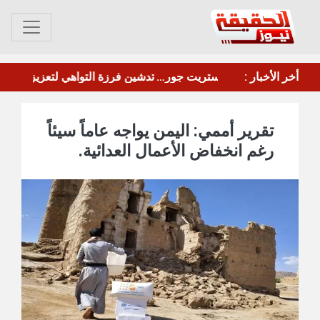
أخر الأخبار :
وقفة احتجاجية أمام سجن المنصورة تطالب بإطلاق سراح المقرحي
ليس الاتفاق النووي.."وول ستريت جورنال": ترامب لوح بإمكانية وقف الحرب ضد إيران بشرط واحد
تقرير أممي: اليمن يواجه عاماً سيئاً
رغم انخفاض الأعمال العدائية.