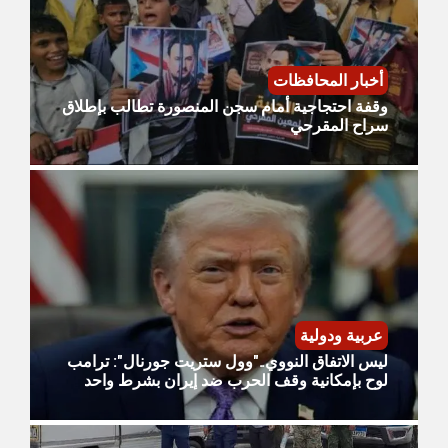
أخبار المحافظات
وقفة احتجاجية أمام سجن المنصورة تطالب بإطلاق
سراح المقرحي
عربية ودولية
ليس الاتفاق النووي.."وول ستريت جورنال": ترامب
لوح بإمكانية وقف الحرب ضد إيران بشرط واحد