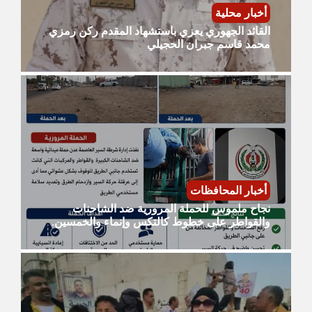
أخبار محلية
القائد الجهوري يعزي باستشهاد المقدم ركن رمزي
محمد قاسم جبران الحجيلي
أخبار المحافظات
نجاح ملموس للحملة المرورية ضد الشاحنات
والقواطر على خطوط كالتكس وإنماء والخمسين.