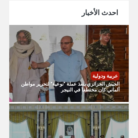
احدث الأخبار
عربية ودولية
الجيش الجزائري ينفذ عملة "نوعية" لتحرير مواطن
ألماني كان مختطفا في النيجر