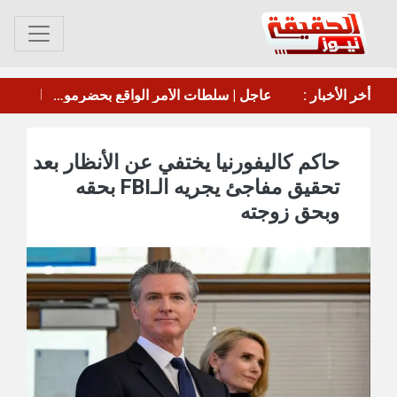
موسكو: تخلي اليابان عن وضعها كدولة غير نووية سيثير ردود فعل من الدول المجاورة
أخر الأخبار :
إخماد حريق في منشأة تابعة لأرامكو السعودية بجيزان
حاكم كاليفورنيا يختفي عن الأنظار بعد
تحقيق مفاجئ يجريه الـFBI بحقه
وبحق زوجته