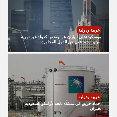
عربية ودولية
موسكو: تخلي اليابان عن وضعها كدولة غير نووية
سيثير ردود فعل من الدول المجاورة
عربية ودولية
إخماد حريق في منشأة تابعة لأرامكو السعودية
بجيزان