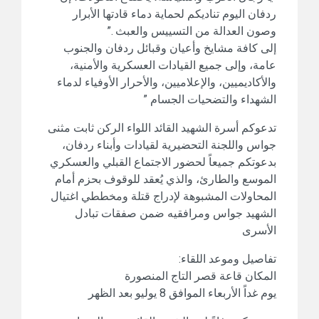
ردفان اليوم تناديكم لحماية دماء قادتها الأبرار
وصون العدالة من التسييس والعبث .”
إلى كافة مشايخ وأعيان وقبائل ردفان والجنوب
عامة، وإلى جميع القيادات العسكرية والأمنية،
والأكاديميين، والإعلاميين، والأحرار الأوفياء لدماء
الشهداء والتضحيات الجسام ”
تدعوكم أسرة الشهيد القائد اللواء الركن ثابت مثنى
جواس واللجنة التحضيرية لقيادات وأبناء ردفان،
بدعوتكم جميعاً لحضور الاجتماع القبلي والعسكري
الموسع والطارئ، والذي يُعقد للوقوف بحزم أمام
المحاولات المشبوهة لإدراج قتلة ومخططي اغتيال
الشهيد جواس ومرافقيه ضمن صفقات تبادل
الأسرى
تفاصيل وموعد اللقاء:
المكان قاعة قصر التاج المنصورة
يوم غداً الأربعاء الموافق 8 يوليو بعد الظهر