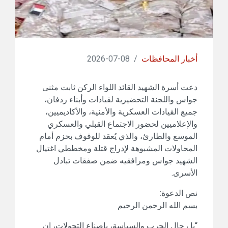
أخبار المحافظات
/
08-07-2026
دعت أسرة الشهيد القائد اللواء الركن ثابت مثنى
جواس واللجنة التحضيرية لقيادات وأبناء ردفان،
جميع القيادات العسكرية والأمنية، والأكاديميين،
والإعلاميين لحضور الاجتماع القبلي والعسكري
الموسع والطارئ، والذي يُعقد للوقوف بحزم أمام
المحاولات المشبوهة لإدراج قتلة ومخططي اغتيال
الشهيد جواس ومرافقيه ضمن صفقات تبادل
الأسرى.
نص الدعوة:
بسم الله الرحمن الرحيم
“يا رجال الحرب والسياسة، ياصناع التحولات، إن