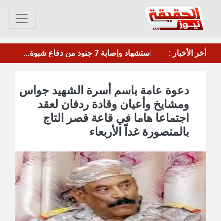
ار بن غوريون
أخر الأخبار :
ترامب: أمريكا تحتاج لتعزيز ترسانتها بعد استنزافها بالحرب ضد إيران
دعوة عامة باسم أسرة الشهيد جواس
ومشايخ وأعيان وقادة ردفان لعقد
اجتماعا هاما في قاعة قصر التاج
بالمنصورة غداً الأربعاء