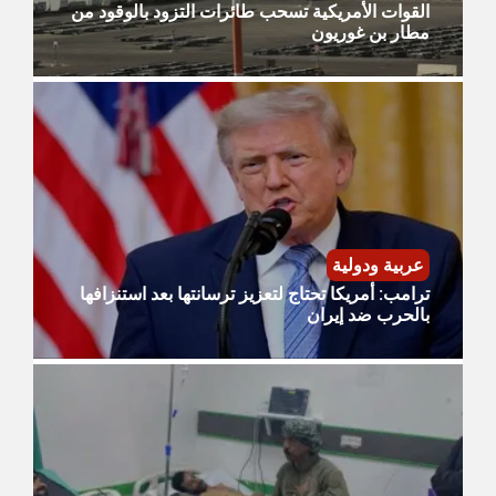
القوات الأمريكية تسحب طائرات التزود بالوقود من
مطار بن غوريون
عربية ودولية
ترامب: أمريكا تحتاج لتعزيز ترسانتها بعد استنزافها
بالحرب ضد إيران