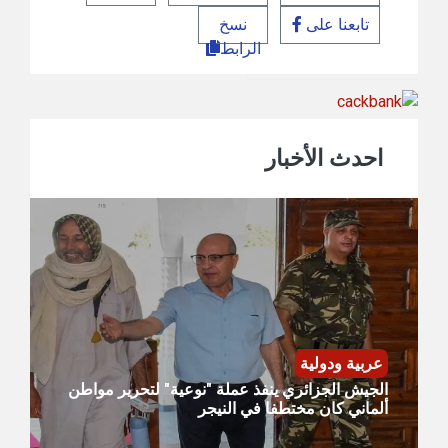
تابعنا على
نسخ
الرابط
احدث الأخبار
عربية ودولية
الجيش الجزائري ينفذ عملة "نوعية" لتحرير مواطن
ألماني كان مختطفا في النيجر