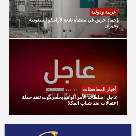
عربية ودولية
إخماد حريق في منشأة تابعة لأرامكو السعودية
بجيزان
أخبار المحافظات
عاجل | سلطات الأمر الواقع بحضرموت تنفذ حملة
اعتقالات ضد شباب المكلا