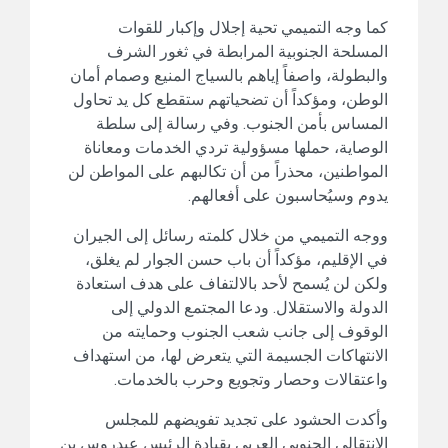
كما وجه التميمي تحية إجلال وإكبار للقوات
المسلحة الجنوبية المرابطة في ثغور الشرف
والبطولة، واصفاً إياهم بالسياج المنيع وصمام أمان
الوطن، ومؤكداً أن تضحياتهم ستقطع كل يد تحاول
المساس بأمن الجنوب. وفي رسالة إلى سلطة
الوصاية، حملها مسؤولية تردي الخدمات ومعاناة
المواطنين، محذراً من أن تكالبهم على المواطن لن
يدوم وسيُحاسبون على أفعالهم.
ووجه التميمي من خلال كلمته رسائل إلى الجيران
في الإقليم، مؤكداً أن باب حسن الجوار لم يغلق،
ولكن لن يُسمح لأحد بالالتفاف على هدف استعادة
الدولة والاستقلال. ودعا المجتمع الدولي إلى
الوقوف إلى جانب شعب الجنوب وحمايته من
الانتهاكات الجسيمة التي يتعرض لها، من استهداف
واعتقالات وحصار وتجويع وحرب بالخدمات.
وأكدت الحشود على تجديد تفويضهم للمجلس
الانتقالي الجنوبي العربي بقيادة الرئيس عيدروس بن