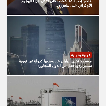
حاكم: إصابة 13 شخصا على الأقل جراء الهجوم
الأوكراني على بيلغورود
عربية ودولية
موسكو: تخلي اليابان عن وضعها كدولة غير نووية
سيثير ردود فعل من الدول المجاورة