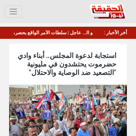
موسكو: تخلي اليابان عن وضعها كدولة غير نووية سيثير ردود فعل من الدول المجاورة
أخر الأخبار :
إخماد حريق في منشأة تابعة لأرامكو السعودية بجيزان
استجابة لدعوة المجلس.. أبناء وادي
حضرموت يحتشدون في مليونية
"التصعيد ضد الوصاية والاحتلال"