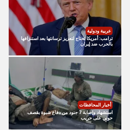
عربية ودولية
ترامب: أمريكا تحتاج لتعزيز ترسانتها بعد استنزافها
بالحرب ضد إيران
أخبار المحافظات
استشهاد وإصابة 7 جنود من دفاع شبوة بقصف
حوثي على حريب