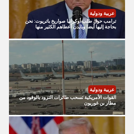
عربية ودولية
ترامب حول طلب أوكرانيا صواريخ باتريوت: نحن
بحاجة إليها أيضا وبايدن أعطاهم الكثير منها
عربية ودولية
القوات الأمريكية تسحب طائرات التزود بالوقود من
مطار بن غوريون