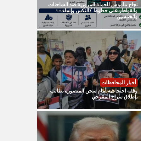
نجاح ملموس للحملة المرورية ضد الشاحنات
والقواطر على خطوط كالتكس وإنماء
والخمسين.
أخبار المحافظات
وقفة احتجاجية أمام سجن المنصورة تطالب
بإطلاق سراح المقرحي