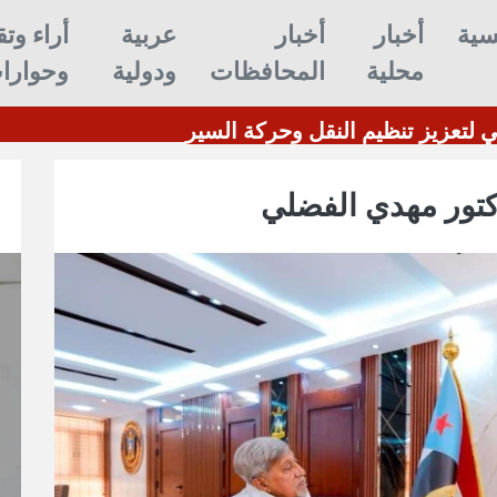
سية
أخبار
أخبار
عربية
أراء وتق
محلية
المحافظات
ودولية
وحوارا
ليس الاتفاق النووي.."وول ستريت جورنال": ترامب لوح بإمكانية وقف الحرب ضد إيران بشرط واحد
تدشين فرزة التواهي لتعزيز تنظيم النقل
كتور مهدي الفضلي