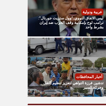
عربية ودولية
ليس الاتفاق النووي.."وول ستريت جورنال":
ترامب لوح بإمكانية وقف الحرب ضد إيران
بشرط واحد
أخبار المحافظات
تدشين فرزة التواهي لتعزيز تنظيم النقل
وحركة السير