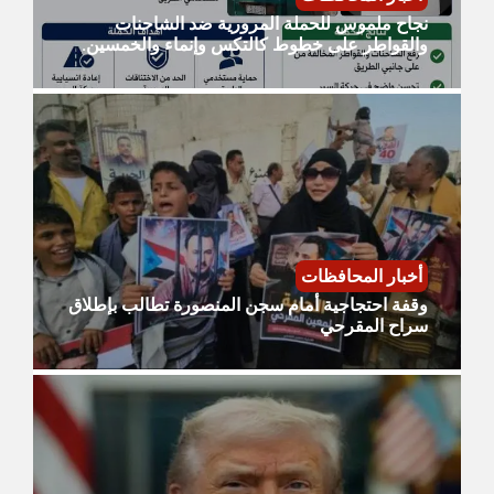
نجاح ملموس للحملة المرورية ضد الشاحنات
والقواطر على خطوط كالتكس وإنماء والخمسين.
أخبار المحافظات
وقفة احتجاجية أمام سجن المنصورة تطالب بإطلاق
سراح المقرحي