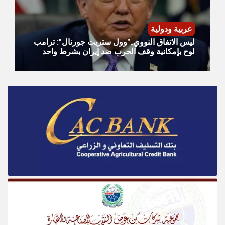
عربية ودولية
ليس الاتفاق النووي.."وول ستريت جورنال": ترامب
لوح بإمكانية وقف الحرب ضد إيران بشرط واحد