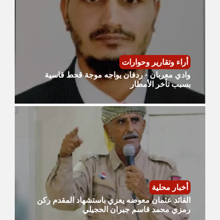
أراء وتقارير وحوارات
وادي معربان - ردفان يواجه موجة قحط قاسية
بسبب تأخر الأمطار
أخبار محلية
القائد عثمان معوضه يعزي باستشهاد المقدم ركن
رمزي محمد قاسم جبران الحجيلي