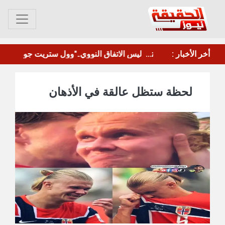
نجاح ملموس للحملة المرورية ضد الشاحنات والقواطر على خطوط كالتكس وإنماء والخمسين.
أخر الأخبار :
وقفة احتجاجية أمام سجن المنصورة تطالب بإطلاق سراح المقرحي
لحظة ستظل عالقة في الأذهان