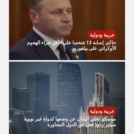
عربية ودولية
حاكم: إصابة 13 شخصا على الأقل جراء الهجوم
الأوكراني على بيلغورود
عربية ودولية
موسكو: تخلي اليابان عن وضعها كدولة غير نووية
سيثير ردود فعل من الدول المجاورة