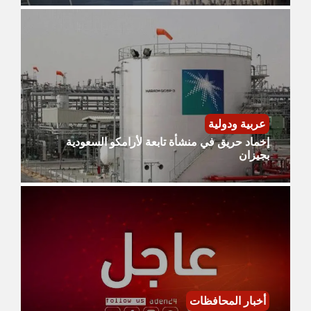
عربية ودولية
إخماد حريق في منشأة تابعة لأرامكو السعودية
بجيزان
أخبار المحافظات