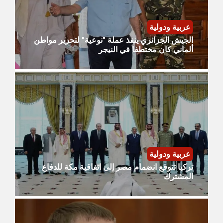
عربية ودولية
الجيش الجزائري ينفذ عملة "نوعية" لتحرير مواطن
ألماني كان مختطفا في النيجر
عربية ودولية
تركيا تتوقع انضمام مصر إلى اتفاقية مكة للدفاع
المشترك