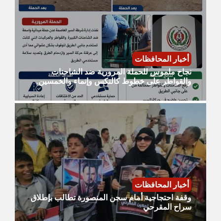
أخبار المحافظات
نجاح ملموس للحملة المرورية ضد الشاحنات
والقواطر على خطوط كالتكس وإنماء والخمسين.
أخبار المحافظات
وقفة احتجاجية أمام سجن المنصورة تطالب بإطلاق
سراح المقرحي