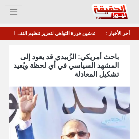
وقفة احتجاجية أمام سجن المنصورة تطالب بإطلاق سراح المقرحي
أخر الأخبار :
ليس الاتفاق النووي.."وول ستريت جورنال": ترامب لوح بإمكانية وقف الحرب ضد إيران بشرط واحد
باحث أمريكي: الزُبيدي قد يعود إلى
المشهد السياسي في أي لحظة ويُعيد
تشكيل المعادلة