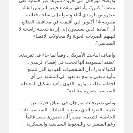
وأوضح مورجان، في تغريدة نشرها عبر حسابه على
منصة “إكس”، وأرفقها بمقطع فيديو للرئيس القائد
عيدروس الزبيدي أثناء وصوله إلى ساحة فعالية
مليونية 14 أكتوبر التي أُقيمت في محافظة الضالع،
أن “القادة الذين يستندون إلى إرادة شعبية راسخة لا
تُنهيهم الضربات الجوية ولا محاولات الإقصاء
السياسي”.
وأضاف الباحث الأمريكي، وفقاً لما جاء في تغريدته:
“تعتقد السعودية أنها نجحت في إقصاء الزبيدي،
لكنها لا تدرك أن الشخصيات القيادية التي تتمتع
بتأييد شعبي واسع قد تعود إلى المشهد في أي
لحظة، لتقلب موازين القوى وتُعيد تشكيل المعادلة
السياسية بصورة مختلفة”.
وتأتي تصريحات مورجان في سياق حديثه عن
طبيعة النفوذ الذي تتمتع به القيادات السياسية ذات
الحاضنة الشعبية، معتبراً أن حضورها يبقى قائماً
رغم المتغيرات والضغوط السياسية والعسكرية. :::