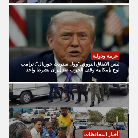
عربية ودولية
ليس الاتفاق النووي.."وول ستريت جورنال": ترامب
لوح بإمكانية وقف الحرب ضد إيران بشرط واحد
أخبار المحافظات