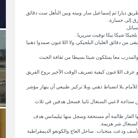
يق ديارا ثم إسماعيل سار..وبينه وبين التأهل ست دقائق
ق إلى خسارة..
اتل..
جيكا شيكا بيكا توفيت سريريا..
ى من دقائق الغليان البلجيكي..ولا اللاعبون صمدوا ذهنيا
ين والمدرب معا يمتلكون شيئا بسيطا من ثقافة الخبث
 لو عرف اللاعبون كيفية تصريف الوقت الأخير بروح الفريق
مام..بلا انضباط ذهني..وبلا تركيز..طبيعي أن ينهار مؤشر
 من سذاجة لاعبي السنغال ثانيا..فسجل هدفين في ثلاث
يها الفار ظالمة أم مستحقة وسجل منها تيليمانس هدف
السنغال شر هزيمة..
للأسف ودعت متخبات.. ساحل العاج والكونغو الديمقراطية