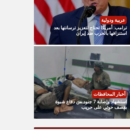
عربية ودولية
ترامب: أمريكا تحتاج لتعزيز ترسانتها بعد
استنزافها بالحرب ضد إيران
أخبار المحافظات
استشهاد وإصابة 7 جنود من دفاع شبوة
بقصف حوثي على حريب