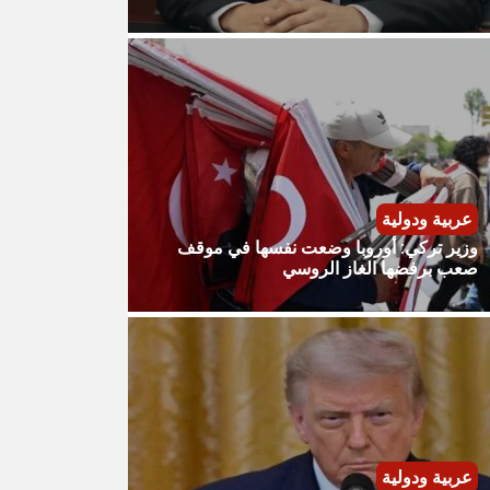
عربية ودولية
وزير تركي: أوروبا وضعت نفسها في موقف
صعب برفضها الغاز الروسي
عربية ودولية