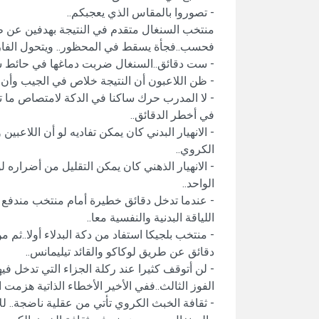
- تصوروا بالمقاس الذي يعجبكم..
منتخب السنغال متقدم في النتيجة بهدفين عن طر
فحسب..فجأة يسقط في المحظور.. ويتحول الفار
- ست دقائق..السنغال ضربت دماغها في حائط سي
- ظن اللاعبون أن النتيجة خلاص في الجيب وأن بل
- لا المدرب حرك ساكنا في الدكة لامتصاص ما تبق
في أخطر الدقائق..
- الانهيار البدني كان يمكن تفاديه لو أن اللاعب
الكروي..
- الانهيار الذهني كان يمكن التقليل من أضراره
الواحد..
- عندما تدخل دقائق خطيرة أمام منتخب مندفع للأ
اللياقة البدنية والنفسية معا..
- منتخب بلجيكا استفاد من دكة البدلاء أولا..ثم
دقائق عن طريق لوكاكو والقائد تيليمانس..
- لن أتوقف كثيرا عند ركلة الجزاء التي تدخل ف
الفوز الثالث..ففي الأخير الأخطاء الذاتية هزمت 
- ثقافة الخبث الكروي تأتي من عقلية ناضجة.. 