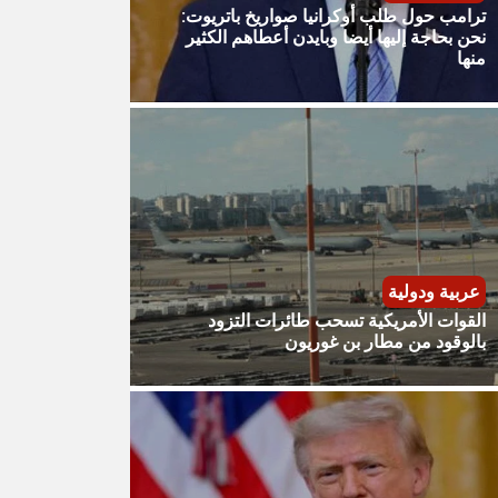
ترامب حول طلب أوكرانيا صواريخ باتريوت:
نحن بحاجة إليها أيضا وبايدن أعطاهم الكثير
منها
عربية ودولية
القوات الأمريكية تسحب طائرات التزود
بالوقود من مطار بن غوريون