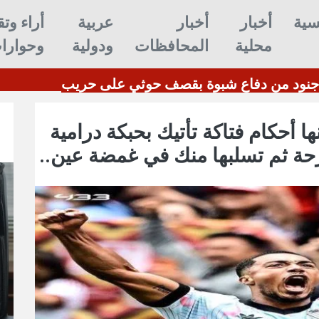
سية
أخبار
أخبار
عربية
أراء وتق
محلية
المحافظات
ودولية
وحوارا
استشهاد وإصابة 7 جنود من دفاع شبوة بقصف حوثي على حريب
ها أحكام فتاكة تأتيك بحبكة درامية
حة ثم تسلبها منك في غمضة عين..