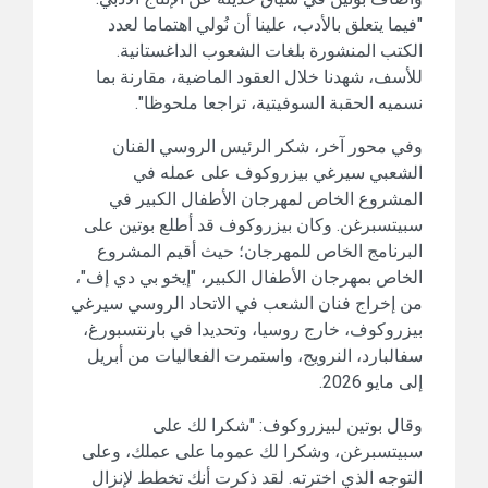
"فيما يتعلق بالأدب، علينا أن نُولي اهتماما لعدد
الكتب المنشورة بلغات الشعوب الداغستانية.
للأسف، شهدنا خلال العقود الماضية، مقارنة بما
نسميه الحقبة السوفيتية، تراجعا ملحوظا".
وفي محور آخر، شكر الرئيس الروسي الفنان
الشعبي سيرغي بيزروكوف على عمله في
المشروع الخاص لمهرجان الأطفال الكبير في
سبيتسبرغن. وكان بيزروكوف قد أطلع بوتين على
البرنامج الخاص للمهرجان؛ حيث أقيم المشروع
الخاص بمهرجان الأطفال الكبير، "إيخو بي دي إف"،
من إخراج فنان الشعب في الاتحاد الروسي سيرغي
بيزروكوف، خارج روسيا، وتحديدا في بارنتسبورغ،
سفالبارد، النرويج، واستمرت الفعاليات من أبريل
إلى مايو 2026.
وقال بوتين لبيزروكوف: "شكرا لك على
سبيتسبرغن، وشكرا لك عموما على عملك، وعلى
التوجه الذي اخترته. لقد ذكرت أنك تخطط لإنزال