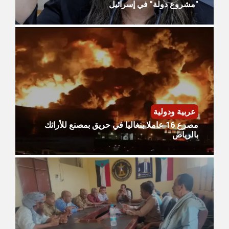
"مشروع دولة" في إسرائيل
عربية ودولية
مصرع 16 عاملا بنغاليا في حريق بمصنع للأرائك
بالرياض