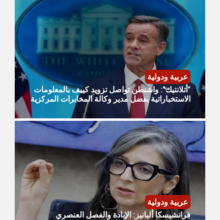
عربية ودولية
"أتلانتيك": واشنطن تواصل تزويد كييف بالمعلومات
الاستخباراتية بفضل مدير وكالة المخابرات المركزية
عربية ودولية
فرانشيسكا ألبانيز: الإبادة والفصل العنصري