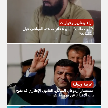
أراء وتقارير وحوارات
*“أبو خطاب”.. سيرة قائدٍ صاغته المواقف قبل
الكلمات*
عربية ودولية
مستشار أردوغان السابق: القانون الإطاري قد يفتح
باب الإفراج عن دميرطاش