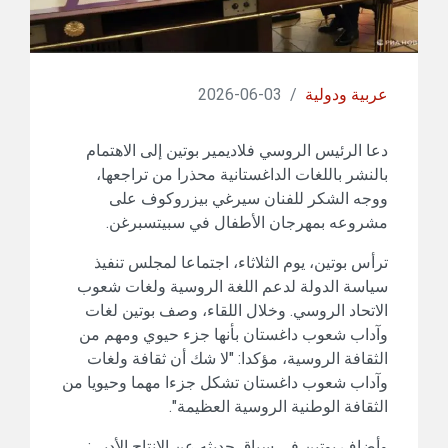
عربية ودولية
/
03-06-2026
دعا الرئيس الروسي فلاديمير بوتين إلى الاهتمام
بالنشر باللغات الداغستانية محذرا من تراجعها،
ووجه الشكر للفنان سيرغي بيزروكوف على
مشروعه بمهرجان الأطفال في سبيتسبرغن.
ترأس بوتين، يوم الثلاثاء، اجتماعا لمجلس تنفيذ
سياسة الدولة لدعم اللغة الروسية ولغات شعوب
الاتحاد الروسي. وخلال اللقاء، وصف بوتين لغات
وآداب شعوب داغستان بأنها جزء حيوي ومهم من
الثقافة الروسية، مؤكدا: "لا شك أن ثقافة ولغات
وآداب شعوب داغستان تشكل جزءا مهما وحيويا من
الثقافة الوطنية الروسية العظيمة".
وأضاف بوتين في سياق حديثه عن الإنتاج الأدبي: