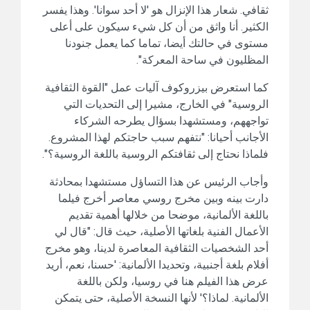
ثقافي. شعار هذا الإنزال هو 'لا أحد سوانا'. وهذا يفسر
الكثير. أنا واثق من أن كل شيء سيكون على أعلى
مستوى في حالتك أيضا، تماما كما يعمل جنودنا
المظليون في ساحة المعركة".
كما استعرض بيزروكوف آليات عمل "القوة الثقافية
الروسية" في الخارج، مشيرا إلى التحديات التي
تواجههم، ومستشهدا بسؤال يطرحه الشركاء
الأجانب أحيانا: "نتفهم سبب حاجتكم لهذا المشروع.
فلماذا نحتاج إلى ثقافتكم الروسية باللغة الروسية؟".
وأجاب الرئيس عن هذا التساؤل مستشهدا بمحادثة
دارت بينه وبين مخرج روسي معاصر أخرج فيلما
باللغة الألمانية، موضحا من خلالها أهمية تقديم
الأعمال الفنية بلغاتها الأصلية، حيث قال: "قال لي
أحد الشخصيات الثقافية المعاصرة لدينا، وهو مخرج
أفلام بلغة أجنبية، وتحديدا الألمانية: 'حسنا، نعم، أريد
عرض هذا الفيلم هنا في روسيا، ولكن باللغة
الألمانية. لماذا؟' لأنها النسخة الأصلية، حتى يتمكن