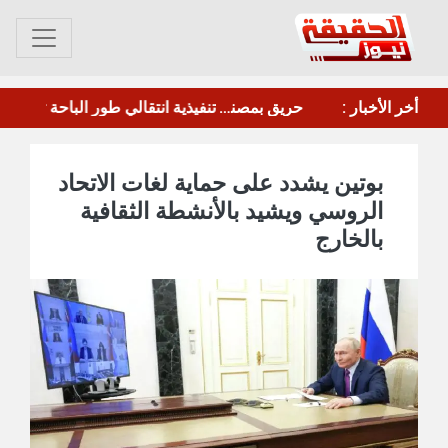
فرانشيسكا ألبانيز: الإبادة والفصل العنصري "مشروع دولة" في إسرائيل
أخر الأخبار :
مصرع 16 عاملا بنغاليا في حريق بمصنع للأرائك بالرياض
بوتين يشدد على حماية لغات الاتحاد
الروسي ويشيد بالأنشطة الثقافية
بالخارج