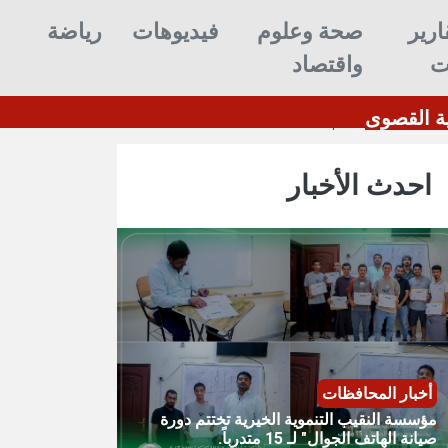
ارير
صحة وعلوم
فيديوهات
رياضة
ت
واقتصاد
لرد الحازم على هجمات الحوثيين ويرفع الجاهزية القص
احدث الأخبار
أخبار المحافظات
مؤسسة النقيب التنموية الخيرية تختتم دورة
صيانة الهاتف الجوال" لـ 15 متدرباً.