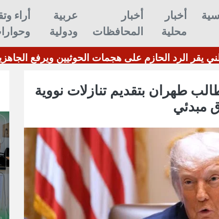
سية
أخبار
أخبار
عربية
أراء وتق
محلية
المحافظات
ودولية
وحوارا
ئرات المسيرة
مجلس الدفاع الوطني يقر ا
الب طهران بتقديم تنازلات نووية
ق مبدئي