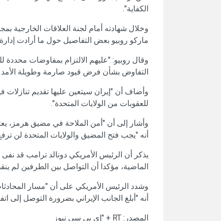
الكفاية".
وخلال شهادته أمام لجنة العلاقات الخارجية بمجل
ماركو روبيو بعض التفاصيل حول ما أرادت إدارة
وقال روبيو: "عليهم الالتزام بمفاوضات محددة لل
التفاوض بشأن فرض قيود صارمة وطويلة الأمد أو
وأضاف أن "إيران سيتعين عليها تقديم تنازلات ف
للعقوبات من الولايات المتحدة".
وأشار إلى أن "أمن الملاحة في مضيق هرمز، يعت
أنه "يجب فتح المضيق والولايات المتحدة لن ترفع
يذكر أن الرئيس الأمريكي دونالد ترامب قد نفى تو
الماضية، مؤكدا أن التواصل بين الطرفين لم ينق
وشدد الرئيس الأمريكي على أن "مسار المحادثات 
أنه "أبلغ الجانب الإيراني بضرورة التوصل إلى اتفا
المصدر: RT + "إي بي سي نيوز