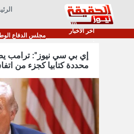
الرئي
أخر الأخبار
.. الحوثي يقصف معسكر"صحن الجنّ" بالصواريخ والطا
:
إي بي سي نيوز": ترامب يط
محددة كتابيا كجزء من اتفا