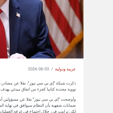
عربية ودولية
/
03-06-2026
ذكرت شبكة "إي بي سي نيوز"، نقلا عن مصادر، أ
نووية محددة كتابيا كجزء من اتفاق مبدئي يهدف
وأوضحت "إي بي سي نيوز" نقلا عن مسؤولين أمري
ضمانات شفهية بأن النظام سيوافق في نهاية الم
لكن ترامب قرر خلال اجتماع في غرفة العمليات ي