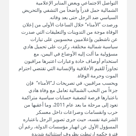
التواصل الاجتماعي وبعض المنابر الإعلامية
الشمالية حمل قدراً واضحاً من التشفي والتحريض
السياسي ضد الرجل حتى بعد وفاته.
ورصدت “الأمناء” خلال الساعات الأولى من إعلان
الوفاة موجة من التدوينات والتعليقات التي صدرت
عن ناشطين وإعلاميين محسوبين على تيارات
سياسية شمالية مختلفة، ركزت على تحميل هادي
مسؤولية ما آلت إليه الأوضاع في اليمن، مع
استخدام أوصاف حادة وعبارات اعتبرها مراقبون
تجاوزاً للقيم الأخلاقية والإنسانية التي تقتضي احترام
الموت وحرمة الوفاة.
وبحسب مراقبين، في تصريحات لـ”الأمناء” فإن
جزءاً من النخب الشمالية تعامل مع وفاة هادي
باعتبارها فرصة لتصفية حسابات سياسية متراكمة
تعود إلى مرحلة ما بعد عام 2011، وما أعقبها من
حرب وانقسامات وصراعات داخل معسكر
الشرعية نفسه، حيث جرى تصوير الرجل باعتباره
المسؤول الأول عن انهيار مؤسسات الدولة، رغم أن
فترة حكمه ارتبطت بظروف استثنائية شديدة