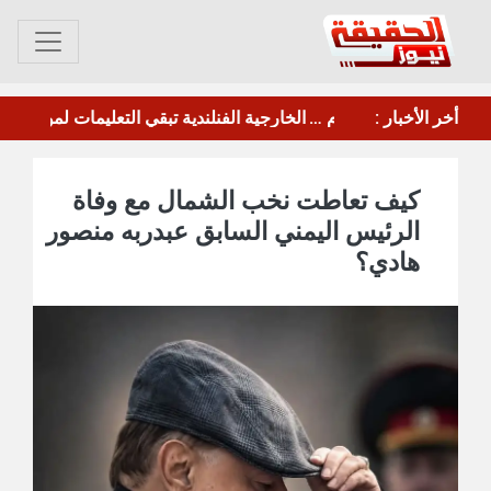
مأرب.. الحوثي يقصف معسكر"صحن الجنّ" بالصواريخ والطائرات المسيرة
أخر الأخبار :
مجلس الدفاع الوطني يقر الرد الحازم على هجمات الحوثيين ويرفع الجاهزية القصوى
كيف تعاطت نخب الشمال مع وفاة
الرئيس اليمني السابق عبدربه منصور
هادي؟