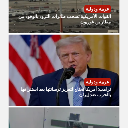
عربية ودولية
القوات الأمريكية تسحب طائرات التزود بالوقود من
مطار بن غوريون
عربية ودولية
ترامب: أمريكا تحتاج لتعزيز ترسانتها بعد استنزافها
بالحرب ضد إيران