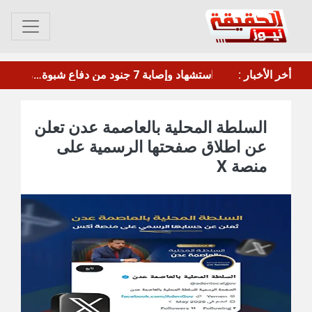
ت التزود بالوقود من مطار بن غوريون
أخر الأخبار :
ترامب: أمريكا تحتاج لتعزيز ترسانتها بعد استنزافها بالحرب ضد إيران
السلطة المحلية بالعاصمة عدن تعلن
عن اطلاق صفحتها الرسمية على
منصة X