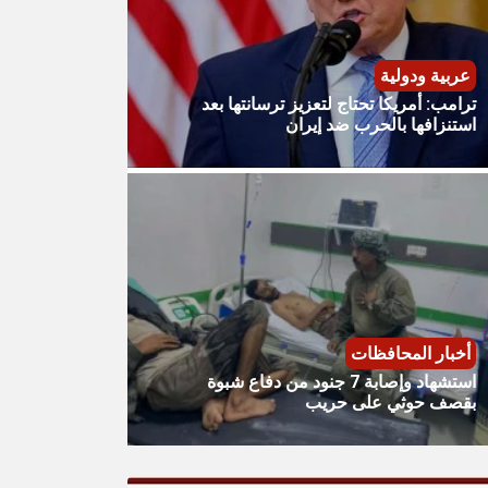
عربية ودولية
ترامب: أمريكا تحتاج لتعزيز ترسانتها بعد
استنزافها بالحرب ضد إيران
أخبار المحافظات
استشهاد وإصابة 7 جنود من دفاع شبوة
بقصف حوثي على حريب