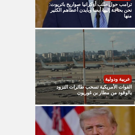
ترامب حول طلب أوكرانيا صواريخ باتريوت:
نحن بحاجة إليها أيضا وبايدن أعطاهم الكثير
منها
عربية ودولية
القوات الأمريكية تسحب طائرات التزود
بالوقود من مطار بن غوريون