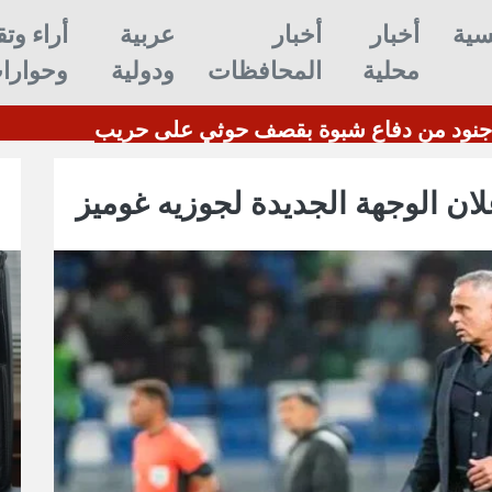
سية
أخبار
أخبار
عربية
أراء وتق
محلية
المحافظات
ودولية
وحوارا
استشهاد وإصابة 7 جنود من دفاع شبوة بقصف حوثي على حريب
لان الوجهة الجديدة لجوزيه غوميز