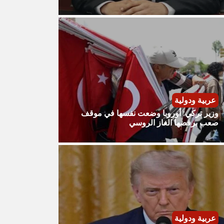
عربية ودولية
وزير تركي: أوروبا وضعت نفسها في موقف
صعب برفضها الغاز الروسي
عربية ودولية