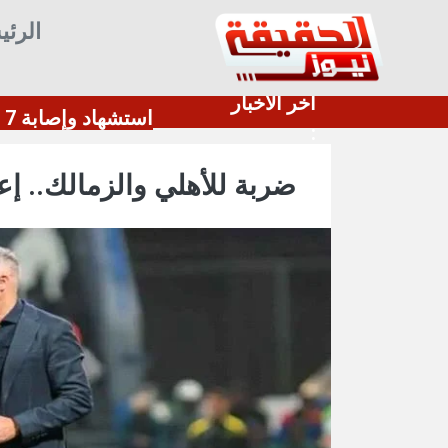
الرئي
أخر الأخبار
اج لتعزيز ترسانتها بعد استنزافها بالحرب ضد إيران
:
ضربة للأهلي والزمالك.. إع