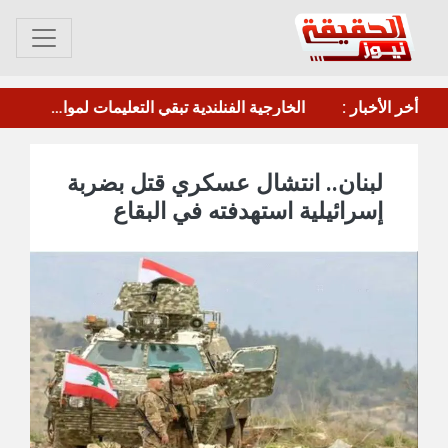
مأرب.. الحوثي يقصف معسكر"صحن الجنّ" بالصواريخ والطائرات المسيرة
أخر الأخبار :
مجلس الدفاع الوطني يقر الرد الحازم على هجمات الحوثيين ويرفع الجاهزية القصوى
لبنان.. انتشال عسكري قتل بضربة
إسرائيلية استهدفته في البقاع