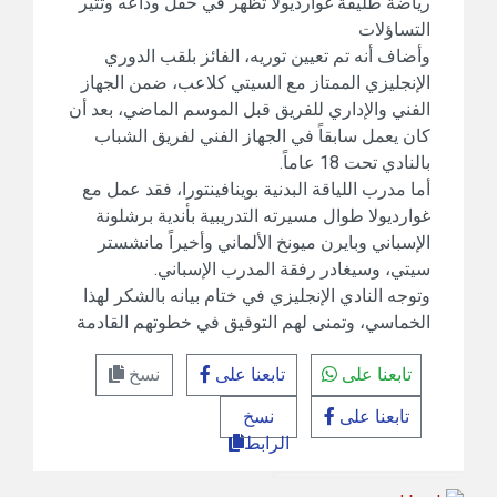
رياضة طليقة غوارديولا تظهر في حفل وداعه وتثير
التساؤلات
وأضاف أنه تم تعيين توريه، الفائز بلقب الدوري
الإنجليزي الممتاز مع السيتي كلاعب، ضمن الجهاز
الفني والإداري للفريق قبل الموسم الماضي، بعد أن
كان يعمل سابقاً في الجهاز الفني لفريق الشباب
بالنادي تحت 18 عاماً.
أما مدرب اللياقة البدنية بوينافينتورا، فقد عمل مع
غوارديولا طوال مسيرته التدريبية بأندية برشلونة
الإسباني وبايرن ميونخ الألماني وأخيراً مانشستر
سيتي، وسيغادر رفقة المدرب الإسباني.
وتوجه النادي الإنجليزي في ختام بيانه بالشكر لهذا
الخماسي، وتمنى لهم التوفيق في خطوتهم القادمة
تابعنا على
تابعنا على
نسخ
تابعنا على
نسخ
الرابط