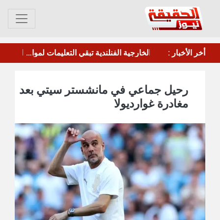
مأرب.. الحوثي يقصف معسكر"صحن الجنّ" بالصواريخ والطائرات المسيرة
أخر الأخبار :
مجلس الدفاع الوطني يقر الرد الحازم على هجمات الحوثيين ويرفع الجاهزية القصوى
رحيل جماعي في مانشستر سيتي بعد
مغادرة غوارديولا