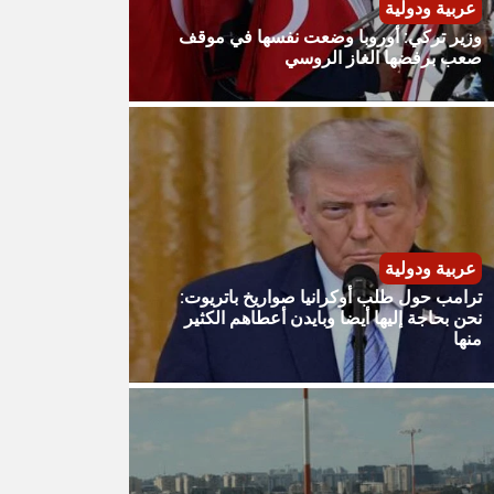
عربية ودولية
وزير تركي: أوروبا وضعت نفسها في موقف
صعب برفضها الغاز الروسي
عربية ودولية
ترامب حول طلب أوكرانيا صواريخ باتريوت:
نحن بحاجة إليها أيضا وبايدن أعطاهم الكثير
منها