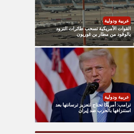
عربية ودولية
القوات الأمريكية تسحب طائرات التزود
بالوقود من مطار بن غوريون
عربية ودولية
ترامب: أمريكا تحتاج لتعزيز ترسانتها بعد
استنزافها بالحرب ضد إيران