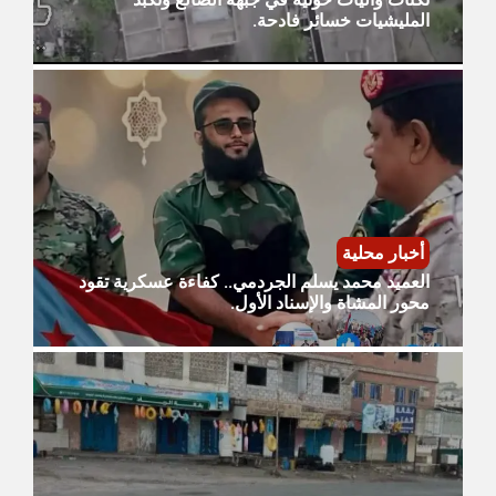
المليشيات خسائر فادحة.
أخبار محلية
العميد محمد يسلم الجردمي.. كفاءة عسكرية تقود
محور المشاة والإسناد الأول.