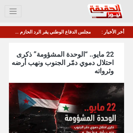
عصيان جزئي في العاصمة عدن للمطالبة بتحسين الخدمات والأوضاع المعيشية
أخر الأخبار :
مأرب.. الحوثي يقصف معسكر"صحن الجنّ" بالصواريخ والطائرات المسيرة
22 مايو.. “الوحدة المشؤومة” ذكرى
احتلال دموي دمّر الجنوب ونهب أرضه
وثرواته