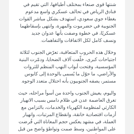
شنتها قوى صنعاء بمختلف أطيافها، التي تقيم في
فنادق الرياض في تحالف عسكري واسع مدعوم
بغطاء جوي سعودي، استهدف بشكل مباشر القوات
الجنوبية في حضرموت والمهرة، وانتهى بإسقاطهما
عسكريًا، في خطوة وصفت بأنها عدوان جديد
ونسف كامل لكل الاتفاقات والتفاهمات.
وخلال هذه الحروب المتعاقبة، تعرّض الجنوب لثلاثة
اجتياحات كبرى، خلّفت آلاف الضحايا، ودمّرت البنية
المؤسسية، وفتحت أبواب النهب المنظم للثروات
والأراضي، ما حوّل ما يُسمى بالوحدة إلى كابوس
مستمر، يصفه الجنوبيون بأنه احتلال متعدد الوجوه.
واليوم، يعيش الجنوب واحدة من أسوأ مراحله، حيث
تغرق العاصمة عدن في ظلام دامس بسبب الانهيار
الكارثي لمنظومة الكهرباء والخدمات، بالتزامن مع
أزمات اقتصادية خانقة، وانقطاع المرتبات، وانهيار
العملة، في مشهد يعكس حجم المعاناة التي فُرضت
على المواطنين، وسط صمت وتواطؤ واضح من قبل