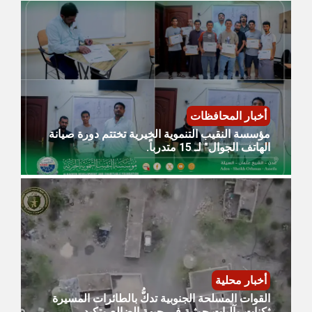
أخبار المحافظات
مؤسسة النقيب التنموية الخيرية تختتم دورة صيانة
الهاتف الجوال" لـ 15 متدرباً.
أخبار محلية
القوات المسلحة الجنوبية تدكُّ بالطائرات المسيرة
ثكنات وآليات حوثية في جبهة الضالع وتكبد