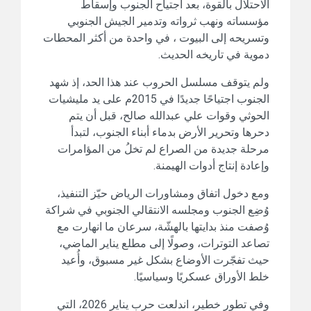
الاحتلال بالقوة، بعد اجتياح الجنوب وإسقاط
مؤسساته ونهب ثرواته وتدمير الجيش الجنوبي
وتسريحه إلى البيوت ، في واحدة من أكثر المحطات
دموية في تاريخه الحديث.
ولم يتوقف مسلسل الحروب عند هذا الحد، إذ شهد
الجنوب اجتياحًا جديدًا في 2015م على يد مليشيات
الحوثي وقوات علي عبدالله صالح، قبل أن يتم
دحرها وتحرير الأرض بدماء أبناء الجنوب، لتبدأ
مرحلة جديدة من الصراع لم تخلُ من المؤامرات
وإعادة إنتاج أدوات الهيمنة.
ومع دخول اتفاق ومشاورات الرياض حيّز التنفيذ،
وُضِع الجنوب ومجلسه الانتقالي الجنوبي في شراكة
وُصفت منذ بدايتها بالهشّة، سرعان ما انهارت مع
تصاعد التوترات، وصولًا إلى مطلع يناير الماضي،
حيث تفجّرت الأوضاع بشكل غير مسبوق، وأُعيد
خلط الأوراق عسكريًا وسياسيًا.
وفي تطور خطير، اندلعت حرب يناير 2026، التي