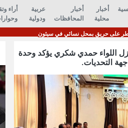
سية
أخبار
أخبار
عربية
أراء وتق
محلية
المحافظات
ودولية
وحوارا
كتب التراث
الدفاع ال
ل اللواء حمدي شكري يؤكد وحدة
هة التحديات.