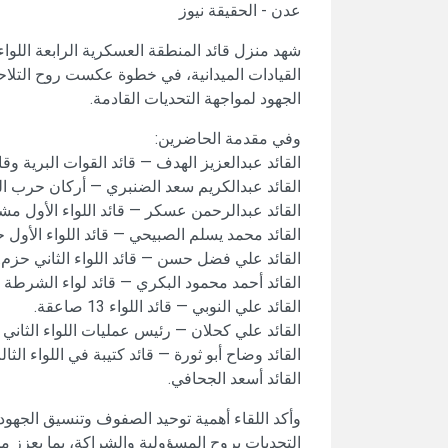
عدن - الحقيقة نيوز
شهد منزل قائد المنطقة العسكرية الرابعة اللواء
القيادات الميدانية، في خطوة عكست روح التل
الجهود لمواجهة التحديات القادمة.
وفي مقدمة الحاضرين:
القائد عبدالعزيز الهدف — قائد القوات البرية وقائ
القائد عبدالكريم سعد الضنبري — أركان حرب الق
القائد عبدالرحمن عسكر — قائد اللواء الأول مشا
القائد محمد يسلم الصبيحي — قائد اللواء الأول ح
القائد علي فضل حسن — قائد اللواء الثاني حزم.
القائد أحمد محمود البكري — قائد لواء الشرطة ا
القائد علي النوبي — قائد اللواء 13 صاعقة.
القائد علي كحلان — رئيس عمليات اللواء الثاني 
القائد وضاح أبو ثورة — قائد كتيبة في اللواء الثا
القائد أسعد الجحافي.
وأكد اللقاء أهمية توحيد الصفوف وتنسيق الجهو
التحديات بروح المسؤولية والشراكة، بما يعزز