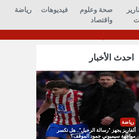
ارير
صحة وعلوم
فيديوهات
رياضة
ت
واقتصاد
مدني يسيطر على حريق بمحل نسائي في سيئون
احدث الأخبار
رياضة
ألفاريز يجهز "رسالة الرحيل".. هل تكسر
مواجهة سيميوني جمود الموقف؟