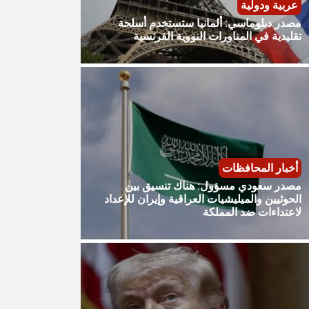
عربية ودولية
مصدر دبلوماسي: ألمانيا ستستخدم أسلحة
تقليدية في المناورات النووية الفرنسية
أخبار المحافظات
مصدر سعودي مسؤول: هناك تنسيق بين
الحوثيين والميليشيات العراقية وإيران للإعداد
لاعتداءات ضد المملكة