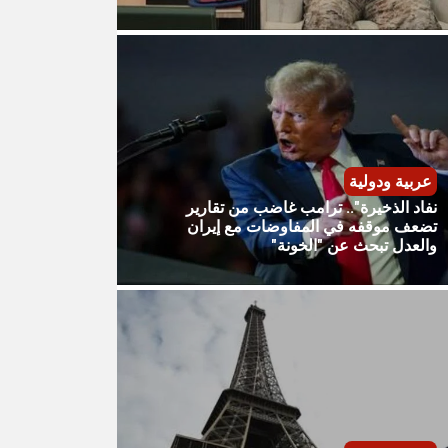
عربية ودولية
نفاد الذخيرة".. ترامب غاضب من تقارير
تضعف موقفه في المفاوضات مع إيران
والعدل تبحث عن "الخونة"