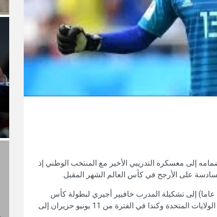
مه إلى معسكره التدريبي الأخير مع المنتخب الوطني إذ
ادسة على الأرجح في كأس العالم الشهر المقبل.
ومن المتوقع على نطاق واسع ضم الحارس (40 عاما) إلى تشكيلة المدرب خافيير أجيري لبطولة كأس
العالم التي ستستضيفها المكسيك بالاشتراك مع الولايات المتحدة وكندا في الفترة من 11 يونيو حزيران إلى