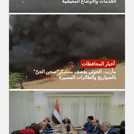
الخدمات والأوضاع المعيشية
أخبار المحافظات
مأرب.. الحوثي يقصف معسكر"صحن الجنّ"
بالصواريخ والطائرات المسيرة