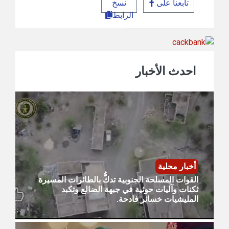
تابعنا على
نسخ
الرابط
احدث الأخبار
أخبار محلية
القوات المسلحة الجنوبية تدكُّ بالطائرات المسيرة
ثكنات وآليات حوثية في جبهة الضالع وتكبد
المليشيات خسائر فادحة.