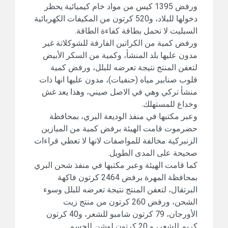
ورفض 1395 كيس من مواد خام كيميائية يحظر
دخولها للبلاد، و520 كرتون من المكيفات الكهربائية
السبليت لا تحمل بطاقة كفاءة الطاقة.
ورفض كمية من الكراتين الفارفة للشوكلاتة غير
مدون عليها بلد المنشأ، وكمية من السكر الأبيض
لتعفن المنتج نتيجة تعرضه للبلل، ورفض كمية
قلوب صنابير مياه (حنفيات)، مدون عليها انها ذات
منشأ تركي وهي في الاصل صيني، وهذا يعد غش
وخداع للمستهلك.
وعبر مكتبها في منفذ الوديعة البري، بمحافظة
حضرموت قامت الهيئة برفض كمية من الميازين
الزنبركية مخالفة للمواصفات لانها لا تعطي قراءات
صحيحة على المدى الطويل.
كما قامت الهيئة وعبر مكتبها في منفذ شحن البري
بمحافظة المهرة برفض 2464 كرتون فاكهة
البرتقال، لتعفن المنتج نتيجة تعرضه للبلل وسوء
الشحن، ورفض 260 كرتون من منتج زيت
الأورجان، 79 كرتون شامبو للشعر، و40 كرتون
كريم للشعر، و 20 كرتون لوشن للجسم.