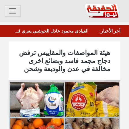
ة مع المعتقل البطل معين المقرحي
أخر الأخبار :
تحذيرات من ذروة موجة الأمطار والعواصف الرعدية في حضرموت
هيئة المواصفات والمقاييس ترفض
دجاج مجمد فاسد وبضائع اخرى
مخالفة في عدن والوديعة وشحن