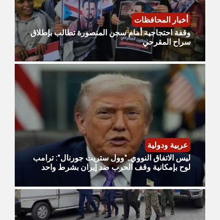
أخبار المحافظات
وقفة احتجاجية أمام سجن المنصورة تطالب بإطلاق
سراح المقرحي
عربية ودولية
ليس الاتفاق النووي.."وول ستريت جورنال": ترامب
لوح بإمكانية وقف الحرب ضد إيران بشرط واحد