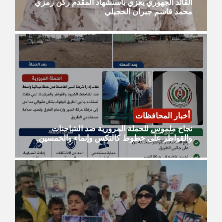
القائد الجهوري يعزي باستشهاد المقدم ركن رمزي
محمد قاسم جبران الحجيلي
أخبار المحافظات
نجاح ملموس للحملة المرورية ضد الشاحنات
والقواطر على خطوط كالتكس وإنماء والخمسين.