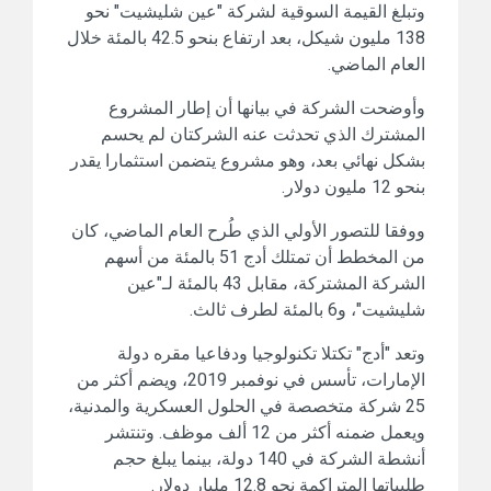
وتبلغ القيمة السوقية لشركة "عين شليشيت" نحو
138 مليون شيكل، بعد ارتفاع بنحو 42.5 بالمئة خلال
العام الماضي.
وأوضحت الشركة في بيانها أن إطار المشروع
المشترك الذي تحدثت عنه الشركتان لم يحسم
بشكل نهائي بعد، وهو مشروع يتضمن استثمارا يقدر
بنحو 12 مليون دولار.
ووفقا للتصور الأولي الذي طُرح العام الماضي، كان
من المخطط أن تمتلك أدج 51 بالمئة من أسهم
الشركة المشتركة، مقابل 43 بالمئة لـ"عين
شليشيت"، و6 بالمئة لطرف ثالث.
وتعد "أدج" تكتلا تكنولوجيا ودفاعيا مقره دولة
الإمارات، تأسس في نوفمبر 2019، ويضم أكثر من
25 شركة متخصصة في الحلول العسكرية والمدنية،
ويعمل ضمنه أكثر من 12 ألف موظف. وتنتشر
أنشطة الشركة في 140 دولة، بينما يبلغ حجم
طلبياتها المتراكمة نحو 12.8 مليار دولار.