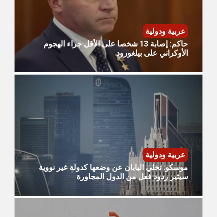
عربية ودولية
حاكم: إصابة 13 شخصا على الأقل جراء الهجوم
الأوكراني على بيلغورود
عربية ودولية
موسكو: تخلي اليابان عن وضعها كدولة غير نووية
سيثير ردود فعل من الدول المجاورة