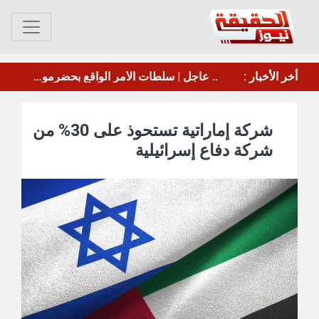
موسكو: تخلي اليابان عن وضعها كدولة غير نووية سيثير ردود فعل من الدول المجاورة
أخر الأخبار :
إخماد حريق في منشأة تابعة لأرامكو السعودية بجيزان
شركة إماراتية تستحوذ على 30% من
شركة دفاع إسرائيلية