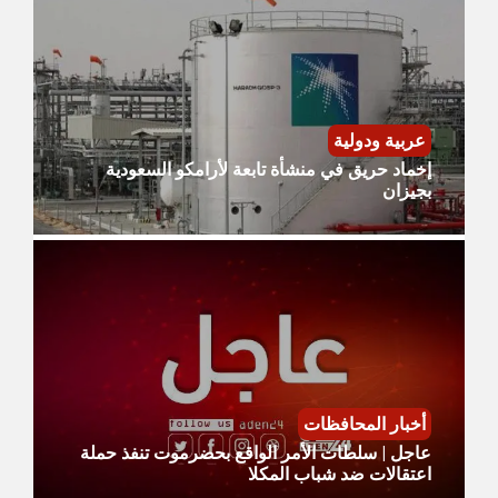
عربية ودولية
إخماد حريق في منشأة تابعة لأرامكو السعودية
بجيزان
أخبار المحافظات
عاجل | سلطات الأمر الواقع بحضرموت تنفذ حملة
اعتقالات ضد شباب المكلا