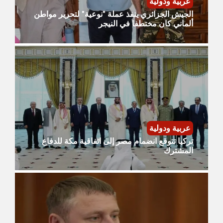
عربية ودولية
الجيش الجزائري ينفذ عملة "نوعية" لتحرير مواطن
ألماني كان مختطفا في النيجر
عربية ودولية
تركيا تتوقع انضمام مصر إلى اتفاقية مكة للدفاع
المشترك