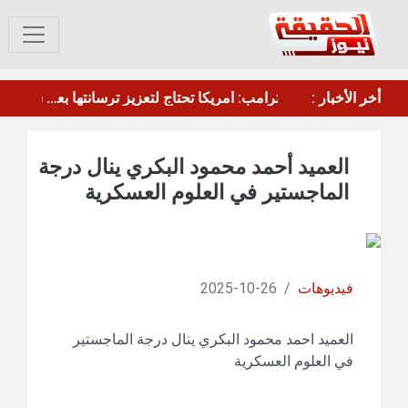
أخر الأخبار :
القوات الأمريكية تسحب طائرات التزود بالوقود من مطار بن غوريون
ترامب: أمريكا تحتاج لتعزيز ترسانتها بعد استنزافها بالحرب ضد إيران
العميد أحمد محمود البكري ينال درجة
الماجستير في العلوم العسكرية
فيديوهات
/
26-10-2025
العميد احمد محمود البكري ينال درجة الماجستير
في العلوم العسكرية