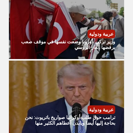
عربية ودولية
وزير تركي: أوروبا وضعت نفسها في موقف صعب
برفضها الغاز الروسي
عربية ودولية
ترامب حول طلب أوكرانيا صواريخ باتريوت: نحن
بحاجة إليها أيضا وبايدن أعطاهم الكثير منها