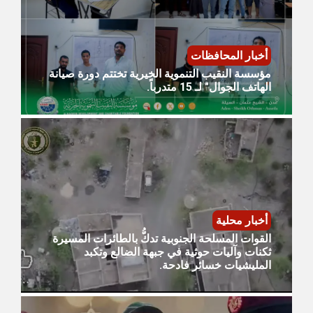
أخبار المحافظات
مؤسسة النقيب التنموية الخيرية تختتم دورة صيانة
الهاتف الجوال" لـ 15 متدرباً.
أخبار محلية
القوات المسلحة الجنوبية تدكُّ بالطائرات المسيرة
ثكنات وآليات حوثية في جبهة الضالع وتكبد
المليشيات خسائر فادحة.