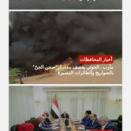
أخبار المحافظات
مأرب.. الحوثي يقصف معسكر"صحن الجنّ"
بالصواريخ والطائرات المسيرة