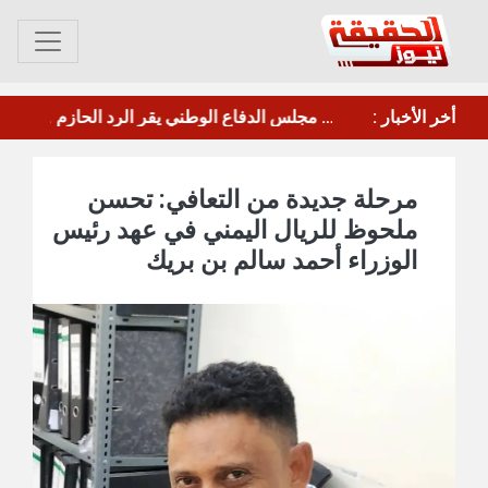
عصيان جزئي في العاصمة عدن للمطالبة بتحسين الخدمات والأوضاع المعيشية
أخر الأخبار :
مأرب.. الحوثي يقصف معسكر"صحن الجنّ" بالصواريخ والطائرات المسيرة
مرحلة جديدة من التعافي: تحسن
ملحوظ للريال اليمني في عهد رئيس
الوزراء أحمد سالم بن بريك