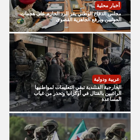
أخبار محلية
مجلس الدفاع الوطني يقر الرد الحازم على هجمات
الحوثيين ويرفع الجاهزية القصوى
عربية ودولية
الخارجية الفنلندية تبقي التعليمات لمواطنيها
الراغبين بالقتال في أوكرانيا وتحذر من غياب
المساعدة