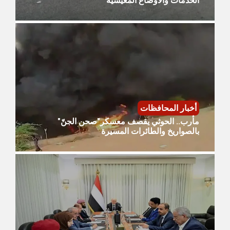
الخدمات والأوضاع المعيشية
أخبار المحافظات
مأرب.. الحوثي يقصف معسكر"صحن الجنّ"
بالصواريخ والطائرات المسيرة