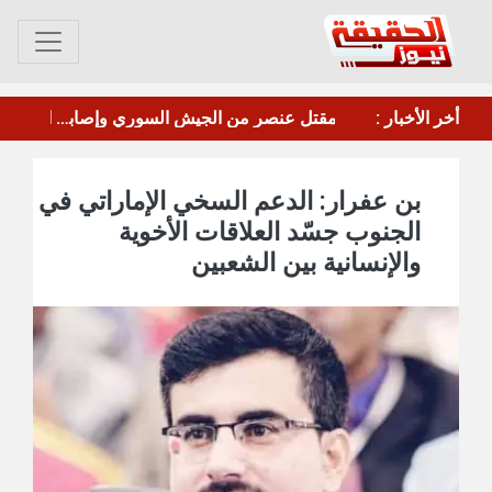
 الحازم على هجمات الحوثيين ويرفع الجاهزية القصوى
أخر الأخبار :
الخارجية الفنلندية تبقي التعليمات لمواطنيها الراغبين بالقتال في أوكرانيا وتحذر من غياب المساعدة
بن عفرار: الدعم السخي الإماراتي في
الجنوب جسّد العلاقات الأخوية
والإنسانية بين الشعبين