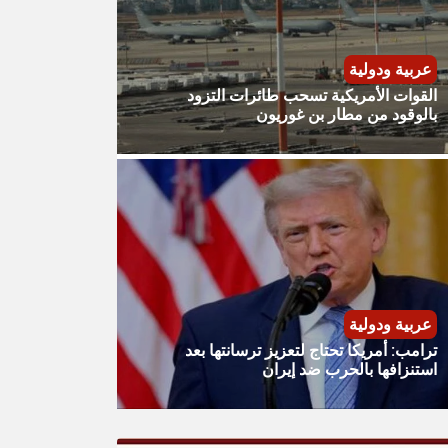
عربية ودولية
القوات الأمريكية تسحب طائرات التزود
بالوقود من مطار بن غوريون
عربية ودولية
ترامب: أمريكا تحتاج لتعزيز ترسانتها بعد
استنزافها بالحرب ضد إيران