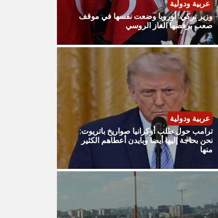
عربية ودولية
وزير تركي: أوروبا وضعت نفسها في موقف
صعب برفضها الغاز الروسي
عربية ودولية
ترامب حول طلب أوكرانيا صواريخ باتريوت:
نحن بحاجة إليها أيضا وبايدن أعطاهم الكثير
منها