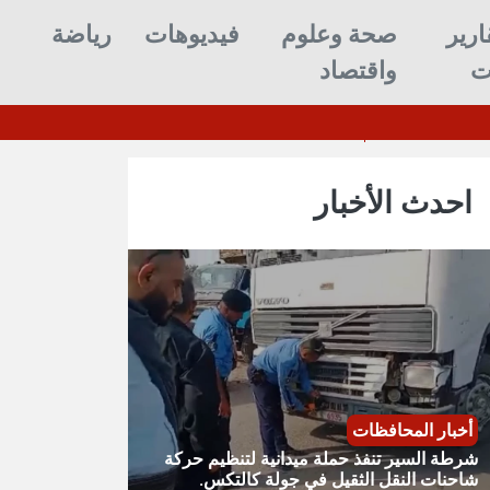
ارير
صحة وعلوم
فيديوهات
رياضة
ت
واقتصاد
ا بعد استنزافها بالحرب ضد إيران
شر
احدث الأخبار
أخبار المحافظات
شرطة السير تنفذ حملة ميدانية لتنظيم حركة
شاحنات النقل الثقيل في جولة كالتكس.