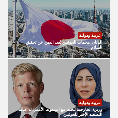
عربية ودولية
​اليابان: هجمات الحوثيين تُبعد اليمن عن تحقيق
السلام
عربية ودولية
​وزيرة الخارجية تبحث مع المبعوث الأممي تداعيات
التصعيد الأخير للحوثيين