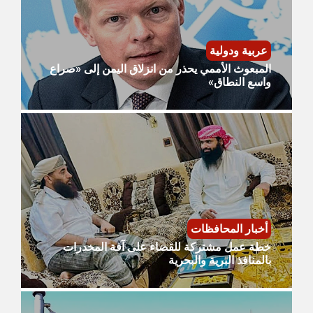
عربية ودولية
​المبعوث الأممي يحذر من انزلاق اليمن إلى «صراع
واسع النطاق»
أخبار المحافظات
​خطة عمل مشتركة للقضاء على آفة المخدرات
بالمنافذ البرية والبحرية