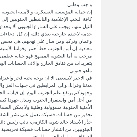
واجب وطني.
إن حماية المؤسسة العسكرية والأمنية الجنوبية
كافة النخب الإعلامية والناشطين الجنوبيين إلى 
النيل منها، ويجب على الشارع الجنوبي ألا ينخ
خدمة لاجندة خارجية تغذي ذلك، إن كل ادعاءات خ
وعمان وتركيا ومن سار على نهجهم، هي محض أك
معادية. إن أمن الجنوب خط أحمر وقواتنا الأمنية
مرحب به أما التشويه الممنهج فهو خيانة عظمى، 
بتغريدات من فنادق الخارج والاف الحسابات الوهم
ماهو جنوبي.
في الاخير لايسعنى الا ان نوجه تحية فخر واعت
مدننا وقرانا، وإلى المرابطين في جبهات العز وا
وجهودكم يرتفع علم الجنوب اليوم. إن قيادتنا الج
من أجل أمن واستقرار الجنوب وتبذل جهودا كبير
الأمنية الجنوبية مسؤولية وطنية ولا يمكن السما
تحذير من حسابات فسبكة تعمل على نشر الشقاق وإ
حذّر الأستاذ خالد شوبه الكازمي، نائب رئيس دائر
الجنوبيين، من انتشار حسابات فسبكة تحريضية تفو
الشقاق بين ابناء الجنوب الواحد.