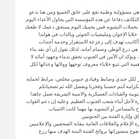
 هي مسؤولية وطنية تقع على عاتق الجميع ومن هنا ندعو
التكاتف دفاعا عن هذه المؤسسة التي يحاول الأعداء اليوم
دع بحملات التشويه فمن يحميك اليوم يستحق دعمك لا طعنك
لايا الإخوان ومليشيات الحوثي وبالذات في هولندا
اذيب تهدف إلى زعزعة الاستقرار وخدمة أجندات
 هي درع الوطن وصمام أمانه، لذلك نقول إن أي نقد بناء
ونؤكد ان الأمن في الجنوب تحقق بدماء وجهود أبنائه لا
ية التي تتبع خلاياء معروف توجهها وولائها وعدائها لكل
زاز لكل جندي وضابط وقيادي جنوبي مخلص، مرابط لحماية
لكرامة أنتم حصننا وفخرنا وبفضل الله ثم تضحياتكم
نوبية والقيادات العسكرية والامنية الشريفة تعمل جاهدا
ة لأجل أبناء شعب الجنوب العظيم. وعليه إن دعم القوات
ح بالمساس أو التشويه بها مهما كانت الاسباب.
ثارة الفتنة بين الجنوبيين:
ة الإعلام والعلاقات العامة بنقابة الصحفيين والإعلاميين
ح منشوراتها بروائح الفتنة النتنة الهدف منها زرع