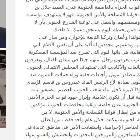
قوات الحزام بالعاصمة الجنوبية عدن، العميد جلال بن
قواتنا المُسلحة والأمن الجنوبية، فهو لا يستهدف مؤسسة
مستقبلهم. والعمل على توعية الشارع الجنوبي بأن لا
ية، فمن يحميك اليوم يستحق دعمك، لا طعنك.
ندا وعٌمان وتركيا التابعة للإخوان، ومن سار على
 ويدعمهم. مجددين التأكيد على أن نفس الأقلام التي
ابية، هي ذاتها اليوم التي تصرخ ضد المؤسسة العسكرية
جنوب يعرفون رجال أمنهم جيدًا في ميدان القتال، ويعرفون
ئعات والأكاذيب التي تستهدف المجلس الانتقالي الجنوبي
ناك مصادر تمويل وأجندات خفية وراء حملات التشويه ضد
لجنوبي بقيادة الأخ الرئيس القائد عيدروس بن قاسم الزُبيدي
ا كبيرة لأجل أبناء شعب الجنوب العظيم. مضيفين بأنه
 قبل أن تكون إعلامية. وإبراز جهود قوات الحزام الأمني
 الجنوبية عدن خاصة، وبقية محافظات الجنوب. مؤكدين
ن ابطال قواتنا المُسلحة والأمن الجنوبية، لا من
ية الجنوبية تمكنت خلال عام واحد فقط، من إبطال
لعناصر الإجرامية، واستعادت الأمن في مناطق عديدة في
المتاجرين والمروجين للمخدرات والحشيش والشبو سواء