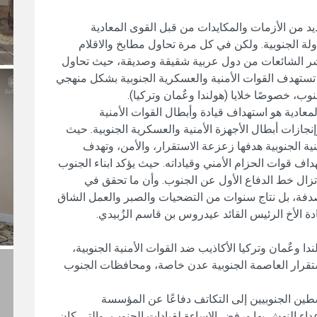
يد من الأزمات والمكايدات من قبل القوى المعادية
ة الجنوبية. ولكن في كل مرة تحاول مطابخ والاقلام
 نشر الشائعات من دول عربية شقيقة وصديقة، حيث تحاول
 تستهدف القوات الأمنية والعسكرية الجنوبية بشكل منهجي
وب، خصوصًا خلايا (هولندا وعٌمان وتركيا).
عادية هو استهداف قيادة وأبطال القوات الأمنية
جازات أبطال الأجهزة الأمنية والعسكرية الجنوبية. حيث
ية الجنوبية هدفها زعزعة الاستقرار، والأمن، وتهدف
اف قوات الحزام الأمني وقياداته. حيث يؤكد ابناء الجنوب
لا تزال خط الدفاع الأول عن الجنوب. وأن ما تحقق في
دفة، بل نتاج سنوات من التضحيات والصبر والعمل الشاق
ة الأخ الرئيس القائد عيدروس بن قاسم الزُبيدي.
ندا وعٌمان وتركيا الأكاذيب ضد القوات الأمنية الجنوبية،
رار العاصمة الجنوبية عدن خاصة، ومحافظات الجنوب
طين الجنوبيين إلى التكاتف دفاعًا عن المؤسسة
أعداء النهش بها.ورفض الإساءة لقيادات الجنوب، والتي كان