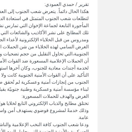
تقرير / حمدي العمودي:
هكذا الحال دائماً.. يتعرض شعب الجنوب إلى العد
لتطلعات شعب الجنوب المتمثل في استعادة الدول
المأجورة التابعة لجماعة الإخوان التي تمارس
تلك المطابخ على نشر الأكاذيب والشائعات التي
ومدروس من قبل الخلاياء الإلكترونية لأعداء الجن
الغرض السامي لهذه الخلاياء من شن الحملات الم
الجنوبية،التي تحاول التقليل من حجم تضحيات وإن
أن الحملات الإعلامية المسعورة ضد القوات الأمن
لخدمة أجندات معادية للجنوب، وكان آخرها استهد
التأكيد على أن القوات الأمنية الجنوبية كانت و
الجنوب من إنجازات أمنية وعسكرية لم تُحقق ص
لبناء مؤسسة أمنية وعسكرية وطنية جنوبيّة بقياد
الغرض والهدف للحملات المسعورة:
تختلق مطابخ والذباب الإلكتروني التابع لخلايا هول
وذلك خدمةً لمشروع فوضوي يستهدف أمن واستق
عامة.
ودعا شعب الجنوب كافة النخب الإعلامية والناش
العسكرية والأمنية الجنوبية التي يحاول اليوم ال