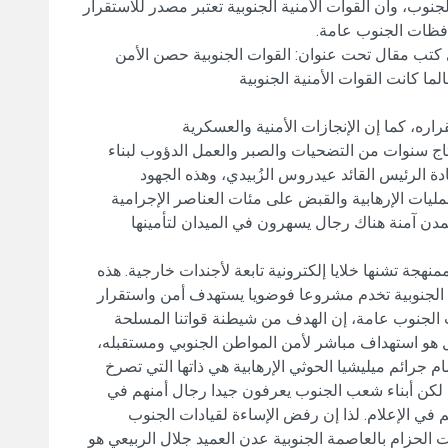
نوب، وأن القوات الأمنية الجنوبية تعتبر مصدر للاستقرار
فظات الجنوب عامة.
 كتب مقال تحت عنوان: ‏القوات الجنوبية حصن الأمن
ما كانت القوات الأمنية الجنوبية
ره، كما إن الإنجازات الأمنية والعسكرية
ج سنوات من التضحيات والصبر والعمل الدؤوب لبناء
ة الرئيس القائد عيدروس الزُبيدي، وهذه الجهود
يات الإرهابية والقبض على مئات العناصر الإجرامية
لمدن آمنة هناك رجال يسهرون في الميدان لتأمينها
نهجة تشنها خلايا إلكترونية تابعة لأجندات خارجية. هذه
ية الجنوبية تخدم مشروعا فوضويا يستهدف أمن واستقرار
لجنوب عامة، إن الهدف من شيطنة قواتنا المسلحة
 هو استهداف مباشر لأمن المواطن الجنوبي ومستقبله،
 جرائم ميليشيا الحوثي الإرهابية هي ذاتها التي تصرخ
، لكن أبناء شعب الجنوب يعرفون جيدا رجال أمنهم في
ي الإعلام. لذا إن رفض الإساءة لقيادات الجنوب
 الحزام بالعاصمة الجنوبية عدن العميد جلال الربيعي هو