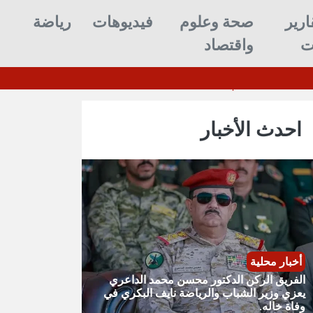
ارير
صحة وعلوم
فيديوهات
رياضة
ت
واقتصاد
إلى النصب التذكاري للثورة : حكاية تحول في تاريخ عدن
احدث الأخبار
أخبار محلية
الفريق الركن الدكتور محسن محمد الداعري
يعزي وزير الشباب والرياضة نايف البكري في
وفاة خاله.