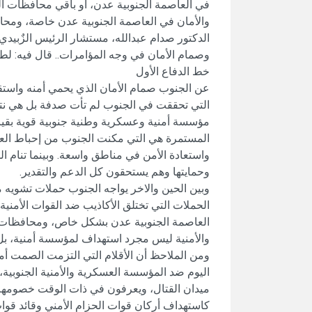
في العاصمة الجنوبية عدن، أو باقي محافظات الج
والأمان في العاصمة الجنوبية عدن خاصة، ومحا
الدكتور صدام عبدالله، مستشار الرئيس الزٌبيدي
وصمام الأمان في وجه المؤامرات.. قال فيه: لطال
خط الدفاع الأول
عن الجنوب صمام الأمان الذي يحمي أمنه واستقرا
التي تحققت في الجنوب لم تأت صدفة بل هي نتا
مؤسسة أمنية وعسكرية وطنية جنوبية قوية بقياد
المستمرة هي التي مكنت الجنوب من إحباط العمل
واستعادة الأمن في مناطق واسعة. وبينما تنام ا
وحمايتها وهم يستحقون كل الدعم والتقدير.
وبين الحين والاخر يواجه الجنوب حملات تشويه مم
الحملات التي تختلق الأكاذيب ضد القوات الأمن
العاصمة الجنوبية عدن بشكل خاص، ومحافظات ا
والأمنية ليس مجرد استهداف لمؤسسة أمنية، بل
ومن الملاحظ أن الأقلام التي التزمت الصمت أمام
اليوم ضد المؤسسة العسكرية والأمنية الجنوبية
ميدان القتال، ويعرفون في ذات الوقت خصومهم ف
كاستهداف أركان قوات الحزام الأمني وقائد قوات