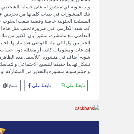
ونبه شوبه في منشور له على حسابه الشخصي عل
تلك المنشورات في طيات كلماتها من تحريض عل
المسلحة الجنوبية خاصة وقضية شعب الجنوب ع
كما شدد الكازمي على ضرورة تجنب مثل هذه الح
التعاطي مع ماتنشره، مشيراً بأن الكثير من تلك
الجنوبيين ولها في بيئة الفوضى هذه مآربها الخبيث
إشاعات ومعلومات كاذبة أو مضللة دون حساب ع
شوبه أضاف في منشوره: “للأسف، هذه الظاهرة الس
تشكل تهديدا حقيقيا للنسيج الاجتماعي والتماسك 
واختتم شوبه منشوره بالتحذير من المشاركة أو ال
تابعنا على
تابعنا على
نسخ