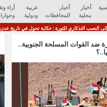
سية
أخبار
أخبار
عربية
أراء وتق
محلية
المحافظات
ودولية
وحوارا
ن.
من تمثال فيكتوريا 
ة ضد القوات المسلحة الجنوبية..
..؟