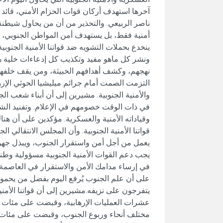
آخرها استهدف أركان قوات الحزام الأمني، قائد 
ناصر الربيعي. والتحذير من أن من يحاول شيطنة 
أمنية فقط، بل يستهدف أمن المواطن الجنوبي، و
ينخدع بحملات التشويه ضد قواتنا الأمنية الجنوب
ونشر كل ماهو مفيد وتكذيب كل إدعاءات خلية هول
نهجهم، وكشف أهدافهم الخبيثة، ومن يقف خلفهم،
التزمت الصمت أمام جرائم ميليشيا الحوثي الإره
والأمنية الجنوبية. مشيرين إلى أن أبناء شعب ال
في ذات الوقت خصومهم في الإعلام. وتفنيد الشا
وقياداته الأمنية والعسكرية. مؤكدين على أن ه
قواتنا الأمنية الجنوبية. وأن المجلس الانتقالي ا
يعمل من أجل أمن واستقرار الجنوب، ويبذل جهودً
يجب دعم القوات الأمنية الجنوبية مسؤولية وطنية
في إرساء مدامك الأمن والاستقرار في العاصمة
على أن علم الجنوب يُرفع اليوم بفضل من يحموه م
يتفرجون على نزيفه.مشيرين إلى أن قواتنا الأمن
عشرات العمليات الإرهابية، وقبضت على مئات ا
مختلف أنحاء وربوع الجنوب، وقبضت على مئات 