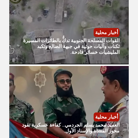
أخبار محلية
القوات المسلحة الجنوبية تدكُّ بالطائرات المسيرة
ثكنات وآليات حوثية في جبهة الضالع وتكبد
المليشيات خسائر فادحة.
أخبار محلية
العميد محمد يسلم الجردمي.. كفاءة عسكرية تقود
محور المشاة والإسناد الأول.