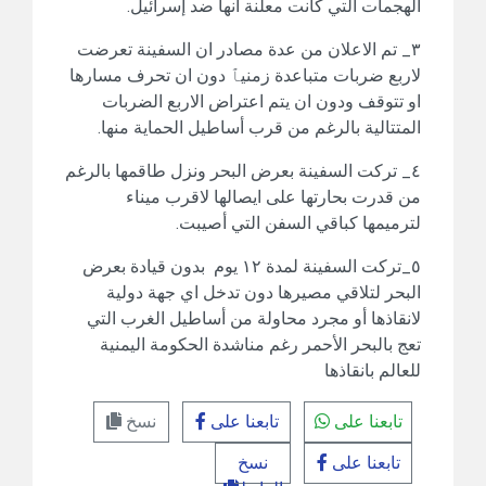
الهجمات التي كانت معلنة انها ضد إسرائيل.
٣_ تم الاعلان من عدة مصادر ان السفينة تعرضت
لاربع ضربات متباعدة زمنيٱ دون ان تحرف مسارها
او تتوقف ودون ان يتم اعتراض الاربع الضربات
المتتالية بالرغم من قرب أساطيل الحماية منها.
٤_ تركت السفينة بعرض البحر ونزل طاقمها بالرغم
من قدرت بحارتها على ايصالها لاقرب ميناء
لترميمها كباقي السفن التي أصيبت.
٥_تركت السفينة لمدة ١٢ يوم بدون قيادة بعرض
البحر لتلاقي مصيرها دون تدخل اي جهة دولية
لانقاذها أو مجرد محاولة من أساطيل الغرب التي
تعج بالبحر الأحمر رغم مناشدة الحكومة اليمنية
للعالم بانقاذها
تابعنا على
تابعنا على
نسخ
تابعنا على
نسخ