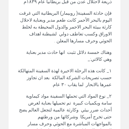
ذريعة لاحتلال عدن من قبل بريطانيا عام ١٨٣٩م
فإن حادثة السفينة( روبيمار) البريطانية التي غرقت
اليوم بالبحر الأحمر كانت طعم مدبر وبعناية لاحلال
كارثة ببيئة البحر الاحمر والدول المحيطة به لخلط
الاوراق وكسب تعاطف دولي لشيطنة اهداف
الحوثي وحرف مسارها المعلن .
وهناك خمسة دلائل تثبت انها حادث مدبر بعناية
وهي كالاتي:_
١_ كانت هذه الرحلة الاخيرة لهذة السفينة المتهالكة
حسب تصريحات الشركة المالكة بعد ان تجاوز
عمرها بالابحار لما يقاب ٣٠ عام.
٢_ نوع المواد التي تحملها السفينة مواد كيماوية
سامة وبكميات كبيرة تم تحميلها بعناية لغرض
أحداث ضرر بيئي وكارثة عالمية لتجعل العالم يضج
حتى تخرج أمريكا وشركائها من ورطتهم
بالمواجهات المباشرة مع الحوثي وحرف مسار