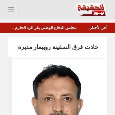
عصيان جزئي في العاصمة عدن للمطالبة بتحسين الخدمات والأوضاع المعيشية
أخر الأخبار :
مأرب.. الحوثي يقصف معسكر"صحن الجنّ" بالصواريخ والطائرات المسيرة
حادث غرق السفينة روبيمار مدبرة