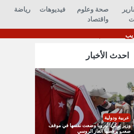
ارير
صحة وعلوم
فيديوهات
رياضة
ت
واقتصاد
ة تعلن تنفيذ عملية عسكرية واسعة ضد مواقع حوثية ف
احدث الأخبار
عربية ودولية
وزير تركي: أوروبا وضعت نفسها في موقف
صعب برفضها الغاز الروسي