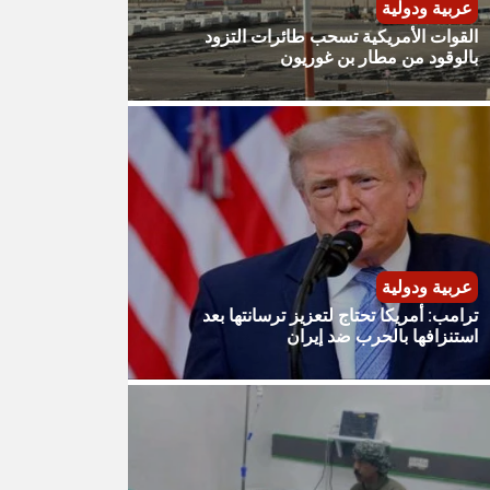
عربية ودولية
القوات الأمريكية تسحب طائرات التزود
بالوقود من مطار بن غوريون
عربية ودولية
ترامب: أمريكا تحتاج لتعزيز ترسانتها بعد
استنزافها بالحرب ضد إيران