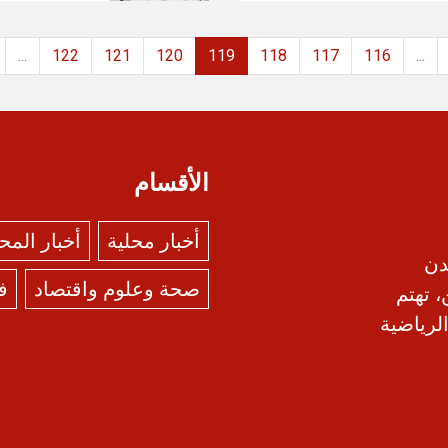
...
122
121
120
119
118
117
116
...
الأقسام
أخبار محلية
أخبار الم
دن
صحة وعلوم واقتصاد
ف
، تهتم
الرياضية