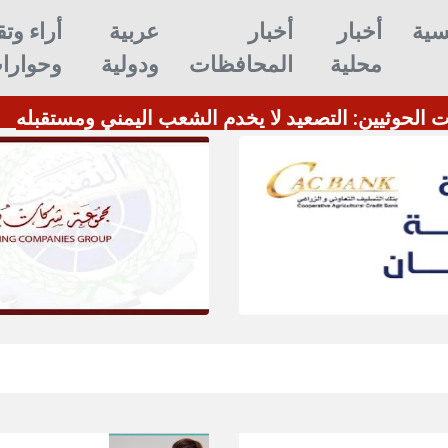
سية
أخبار
أخبار
عربية
أراء وتق
محلية
المحافظات
ودولية
وحوارا
ات الحوثيين: التصعيد لا يخدم الشعب اليمني ومستقبله