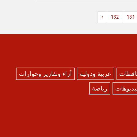
›
132
131
حافظات
عربية ودولية
أراء وتقارير وحوارات
يديوهات
رياضة