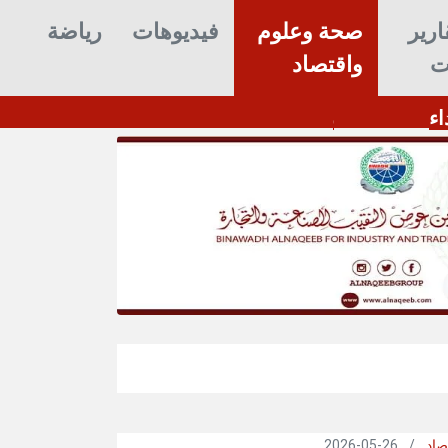
ارير
صحة وعلوم
فيديوهات
رياضة
ت
واقتصاد
اء
صاد
/
26-05-2026