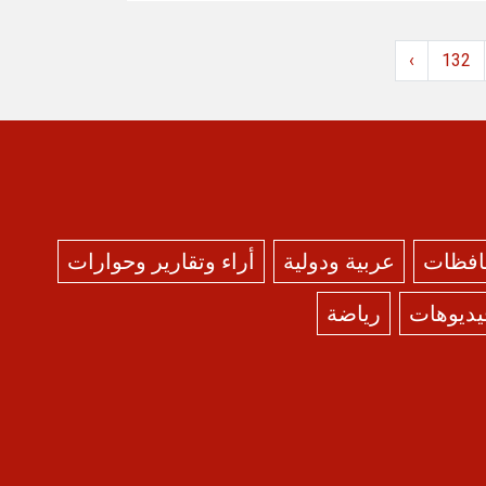
›
132
حافظات
عربية ودولية
أراء وتقارير وحوارات
يديوهات
رياضة