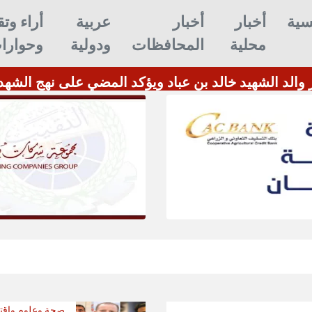
سية
أخبار
أخبار
عربية
أراء وتق
محلية
المحافظات
ودولية
وحوارا
 والد الشهيد خالد بن عباد ويؤكد المضي على نهج الشهد
صحة وعلوم واقت