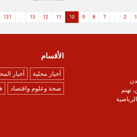
131
...
13
12
11
10
9
8
7
...
2
1
الأقسام
أخبار محلية
أخبار الم
دن
صحة وعلوم واقتصاد
ف
، تهتم
الرياضية